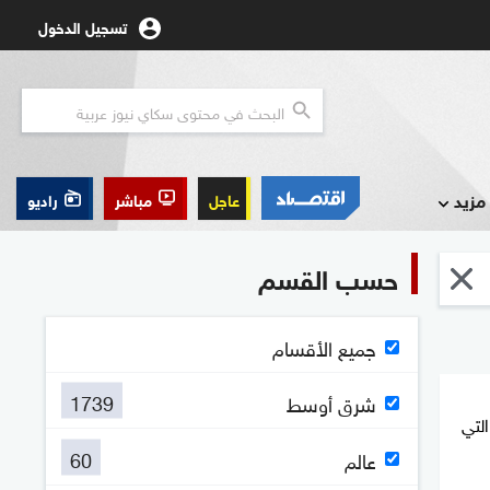
تسجيل الدخول
مزيد
عاجل
مباشر
راديو
حسب القسم
جميع الأقسام
1739
شرق أوسط
التي
60
عالم