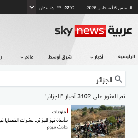
الخميس 6 أغسطس 2026
°C
22
واشنطن
الرئيسية
أخبار
شرق أوسط
عالم
ر
تم العثور على 3102 أخبار "الجزائر"
منوعات
مأساة تهز الجزائر.. عشرات الضحايا ف
حادث مروع