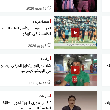
16 يونيو 2026
l
هجمة مرتدة
الجزائر تعود إلى كأس العالم للمرة
الخامسة في تاريخها
8 يونيو 2026
l
رياضة
ندا
شاب جزائري يتجاوز المرض ليصبح 
في الووشو كونغ فو
11 مايو 2026
l
منوعات
ان
"أغالب مجرى النهر" تفوز بالجائزة
العالمية للرواية العربية