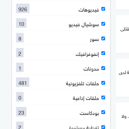
926
فيديوهات
10
سوشيال فيديو
قتلى
8
صور
2
إنفوغرافيك
1
مدونات
ة لدى
481
حلقات تلفزيونية
0
حلقات إذاعية
23
بودكاست
 ولا
2
تغطية مستمرة