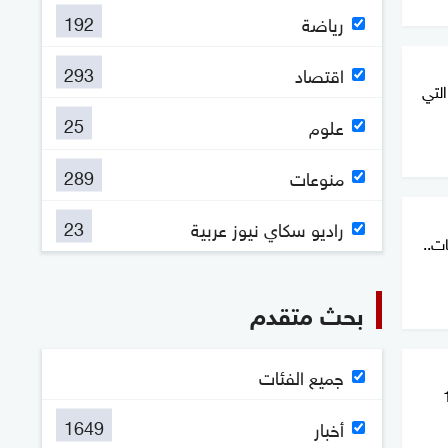
192
رياضة
293
اقتصاد
التي
25
علوم
289
منوعات
23
راديو سكاي نيوز عربية
ت..
بحث متقدم
جميع الفئات
إصابة 19
1649
أخبار