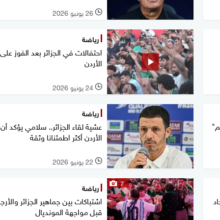
26 يونيو 2026
l
رياضة
احتفالات في الجزائر بعد الفوز على
الأردن
24 يونيو 2026
l
رياضة
يم"
عشية لقاء الجزائر.. سلامي يؤكد أن
الأردن أكثر اطمئنانا وثقة
22 يونيو 2026
l
7
رياضة
اد
اشتباكات بين جماهير الجزائر والأرج
قبل مواجهة المونديال