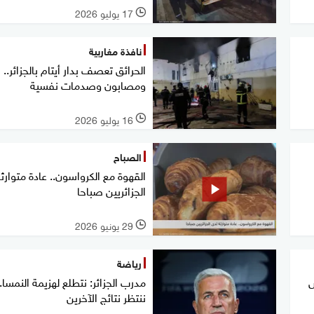
17 يوليو 2026
l
نافذة مغاربية
الحرائق تعصف بدار أيتام بالجزائر.. 
ومصابون وصدمات نفسية
16 يوليو 2026
l
الصباح
القهوة مع الكرواسون.. عادة متوارث
الجزائريين صباحا
29 يونيو 2026
l
رياضة
ض
مدرب الجزائر: نتطلع لهزيمة النمسا..
ننتظر نتائج الآخرين