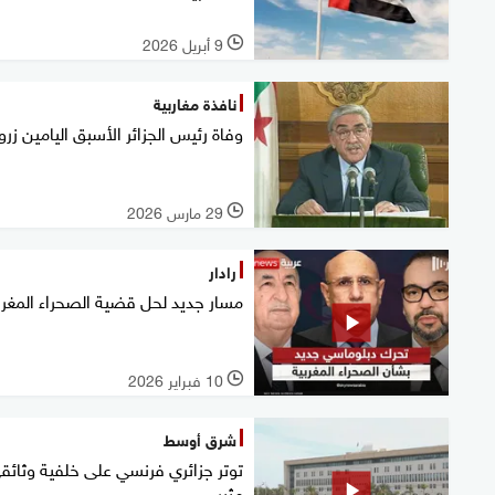
9 أبريل 2026
l
نافذة مغاربية
وفاة رئيس الجزائر الأسبق اليامين زرو
29 مارس 2026
l
رادار
مسار جديد لحل قضية الصحراء المغرب
10 فبراير 2026
l
شرق أوسط
توتر جزائري فرنسي على خلفية وثائق
مثير