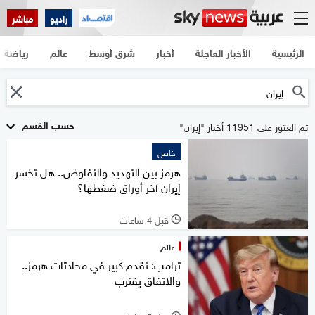
راديو
مباشر
الرئيسية
الأخبار العاجلة
أخبار
شرق أوسط
عالم
رياضة
حسب القسم
تم العثور على 11951 أخبار "إيران"
خاص
هرمز بين التهديد والتفاوض.. هل تخسر
إيران آخر أوراق ضغطها؟
قبل 4 ساعات
l
عالم
ترامب: تقدم كبير في محادثات هرمز..
والاتفاق يقترب