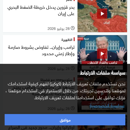
بحر قزوين يدخل خريطة الضغط البحري
على إيران
28 يوليو 2026
l
الظهيرة
ترامب وإيران.. تفاوض بشروط صارمة
وإطار زمني محدود
28 يوليو 2026
l
سياسة ملفات الارتباط
ستوديوone مع فضيلة
نحن نستخدم ملفات تعريف الارتباط (كوكيز) لفهم كيفية استخدامك
نتنياهو إلى واشنطن.. وترامب يمنح
لموقعنا ولتحسين تجربتك. من خلال الاستمرار في استخدام موقعنا ،
إيران فرصة للدبلوماسية
فإنك توافق على استخدامنا لملفات تعريف الارتباط.
سياسية الخصوصية
28 يوليو 2026
l
موافق
غرفة الأخبار
أوكرانيا وإيران.. محور جديد في الصراع