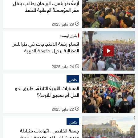
أزمة طرابلس.. البرلمان يطالب بنقل
مقر المؤسسة الوطنية للنفط
29 مايو 2025
l
شرق أوسط
اتساع رقعة الاحتجاجات في طرابلس
المطالبة برحيل حكومة الدبيبة
24 مايو 2025
l
خاص
المسارات الليبية الثلاثة.. طريق نحو
الحل أم تعميق للأزمة؟
22 مايو 2025
l
خاص
جمعة الخلاص.. اتهامات متبادلة
ودعوات لإسقاط حكومة الدبيبة