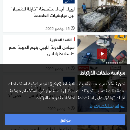
خاص
ليبيا.. أجواء مشحونة "قابلة للانفجار"
بين ميليشيات العاصمة
15 نوفمبر 2022
l
النافذة المغاربية
مجلس الدولة الليبي يتهم الدبيبة بمنع
جلسة بطرابلس
15 نوفمبر 2022
l
سياسة ملفات الارتباط
خاص
نحن نستخدم ملفات تعريف الارتباط (كوكيز) لفهم كيفية استخدامك
ليبيا.. ما حقيقة إصابة مرضى
لموقعنا ولتحسين تجربتك. من خلال الاستمرار في استخدام موقعنا ،
مستشفى العيون طرابلس بـ"العمى"؟
فإنك توافق على استخدامنا لملفات تعريف الارتباط.
سياسية الخصوصية
9 نوفمبر 2022
l
موافق
خاص
نداء لإنقاذ الطلاب الليبيين من "مواد