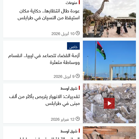
منوعات
عودة طال انتظارها.. حكاية مكان
استيقظ من النسيان في طرابلس
10 أبريل 2026
l
خاص
أزمة القضاء تتصاعد في ليبيا.. انقسام
ووساطة متعثرة
9 أبريل 2026
l
شرق أوسط
تقديرات: الانهيار يتربص بأكثر من ألف
مبنى في طرابلس
12 فبراير 2026
l
شرق أوسط
المباني الآيلة للسقوط في طرابلس