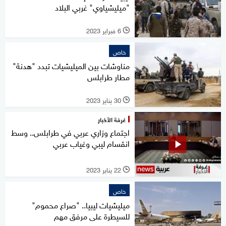
"ميليشياوي" غربي البلاد
6 فبراير 2023
l
خاص
مناوشات بين الميليشيات تبدد "هدنة"
مطار طرابلس
30 يناير 2023
l
غرفة الأخبار
اجتماع وزاري عربي في طرابلس.. وسط
انقسام ليبي وغياب عربي
22 يناير 2023
l
خاص
ميليشيات ليبيا.. "صراع محموم"
للسيطرة على مرفق مهم