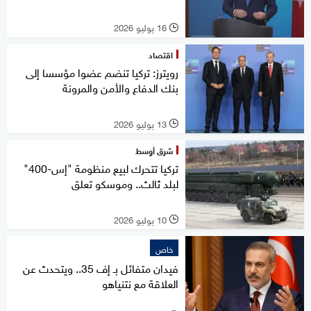
16 يوليو 2026
l
اقتصاد
رويترز: تركيا تنضم عضوا مؤسسا إلى
بنك الدفاع والأمن والمرونة
13 يوليو 2026
l
شرق أوسط
تركيا تتحرك لبيع منظومة "إس-400"
لبلد ثالث.. وموسكو تعلق
10 يوليو 2026
l
خاص
فيدان متفائل بـ إف 35.. ويتحدث عن
العلاقة مع نتنياهو