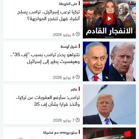
على الخريطة
تركيا ترعب إسرائيل.. ترامب يسلح
أنقرة. فهل تنفجر المواجهة؟
8 يوليو 2026
l
شرق أوسط
نتنياهو يحذر ترامب بسبب "إف 35"..
وهيغسيث يطير إلى إسرائيل
8 يوليو 2026
l
عالم
ترامب: سأرفع العقوبات عن تركيا..
وأتخذ قرارا بشأن إف 35
7 يوليو 2026
l
ستوديوone مع فضيلة