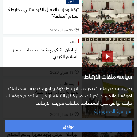
خاص
تركيا وحزب العمال الكردستاني.. خارطة
سلام "معلقة"
19 فبراير 2026
l
عالم
البرلمان التركي يعتمد محددات مسار
السلام الكردي
19 فبراير 2026
l
سياسة ملفات الارتباط
غرفة الأخبار
نحن نستخدم ملفات تعريف الارتباط (كوكيز) لفهم كيفية استخدامك
تركيا والأكراد.. بناء الثقة
لموقعنا ولتحسين تجربتك. من خلال الاستمرار في استخدام موقعنا ،
فإنك توافق على استخدامنا لملفات تعريف الارتباط.
سياسية الخصوصية
18 فبراير 2026
l
موافق
عالم
البرلمان التركي يؤيد تقريرا يدعم السلام