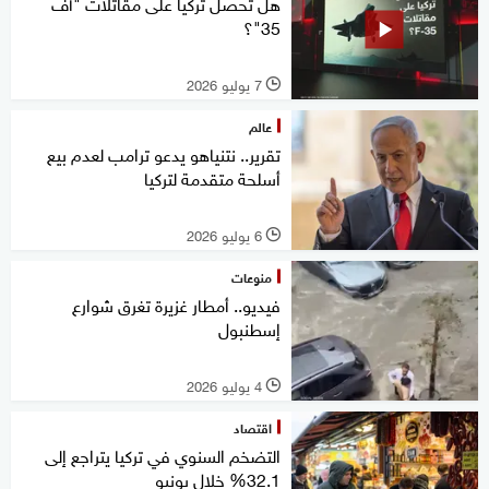
هل تحصل تركيا على مقاتلات "أف
35"؟
7 يوليو 2026
l
عالم
تقرير.. نتنياهو يدعو ترامب لعدم بيع
أسلحة متقدمة لتركيا
6 يوليو 2026
l
منوعات
فيديو.. أمطار غزيرة تغرق شوارع
إسطنبول
4 يوليو 2026
l
اقتصاد
التضخم السنوي في تركيا يتراجع إلى
32.1% خلال يونيو