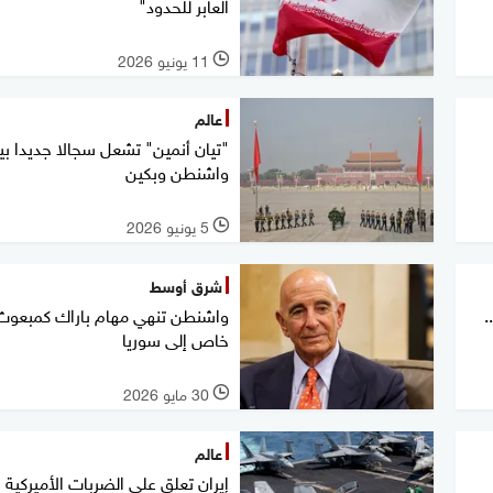
العابر للحدود"
11 يونيو 2026
l
عالم
"تيان أنمين" تشعل سجالا جديدا بي
واشنطن وبكين
5 يونيو 2026
l
شرق أوسط
.
واشنطن تنهي مهام باراك كمبعوث
خاص إلى سوريا
30 مايو 2026
l
عالم
إيران تعلق على الضربات الأميركية