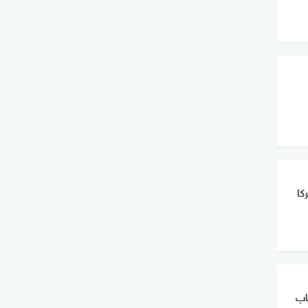
كا
اب