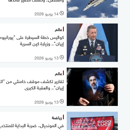
14 يونيو 2026
l
عالم
كواليس خطة السيطرة على "يورانيوم
إيران".. وزيارة كين السرية
13 يونيو 2026
l
عالم
تقارير تكشف موقف خامنئي من "ات
إيران".. والعقبة الكبرى
13 يونيو 2026
l
رياضة
في المونديال.. ضربة البداية للمنتخب