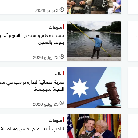
3 يوليو 2026
l
منوعات
ف
بسبب معلم واشنطن "الشهير".. ت
يتوعد بالسجن
23 يونيو 2026
l
عالم
ضربة قضائية لإدارة ترامب في معر
الهجرة بمينيسوتا
23 يونيو 2026
l
منوعات
ترامب: أردت منح نفسي وسام ال