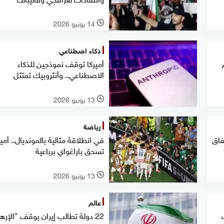
14 يونيو 2026
l
ذكاء اصطناعي
أميركا توقف نموذجين للذكاء
الاصطناعي.. وأنثروبيك تمتثل
13 يونيو 2026
l
رياضة
فاق
في انطلاقة مثالية بالمونديال.. أمير
تسحق باراغواي برباعية
13 يونيو 2026
l
عالم
22 دولة تطالب إيران بوقف "الإره