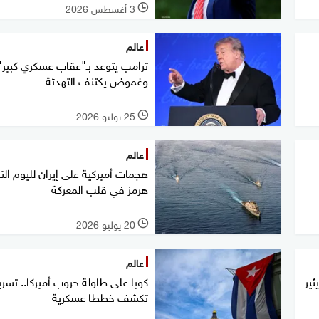
3 أغسطس 2026
l
عالم
ترامب يتوعد بـ"عقاب عسكري كبير".
وغموض يكتنف التهدئة
25 يوليو 2026
l
عالم
هجمات أميركية على إيران لليوم الت
هرمز في قلب المعركة
20 يوليو 2026
l
عالم
ثير
كوبا على طاولة حروب أميركا.. تسر
تكشف خططا عسكرية