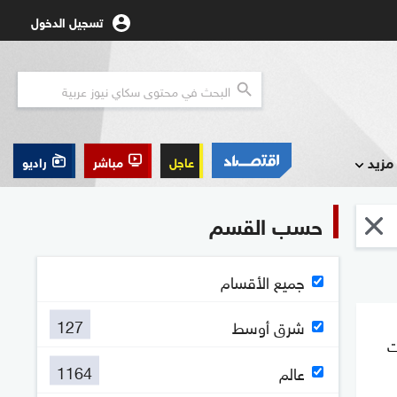
تسجيل الدخول
مزيد
عاجل
مباشر
راديو
حسب القسم
جميع الأقسام
127
شرق أوسط
ت
1164
عالم