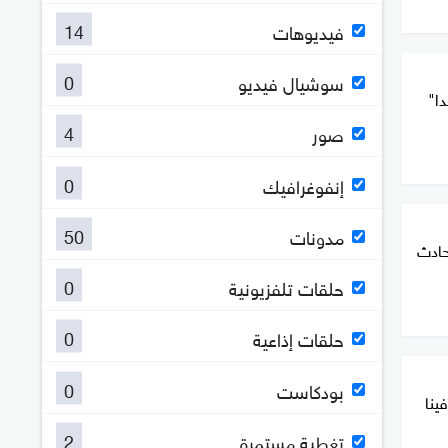
14
فيديوهات
0
سوشيال فيديو
دا"
4
صور
0
إنفوغرافيك
50
مدونات
حادث
0
حلقات تلفزيونية
0
حلقات إذاعية
0
بودكاست
ينا
2
تغطية مستمرة