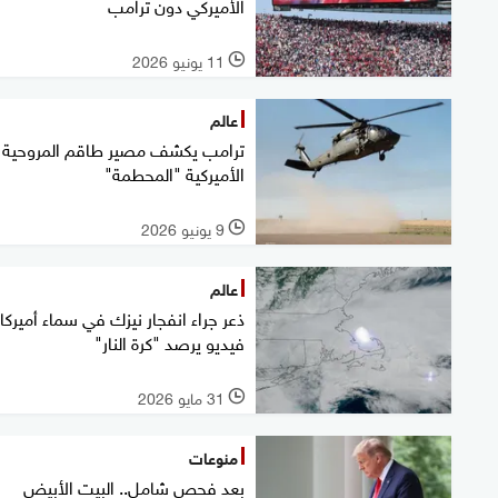
الأميركي دون ترامب
11 يونيو 2026
l
عالم
ترامب يكشف مصير طاقم المروحية
الأميركية "المحطمة"
9 يونيو 2026
l
عالم
ذعر جراء انفجار نيزك في سماء أميركا.
فيديو يرصد "كرة النار"
31 مايو 2026
l
منوعات
بعد فحص شامل.. البيت الأبيض