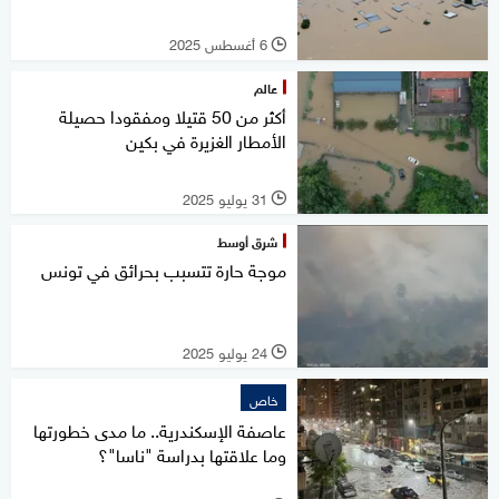
6 أغسطس 2025
l
عالم
أكثر من 50 قتيلا ومفقودا حصيلة
الأمطار الغزيرة في بكين
31 يوليو 2025
l
شرق أوسط
موجة حارة تتسبب بحرائق في تونس
24 يوليو 2025
l
خاص
عاصفة الإسكندرية.. ما مدى خطورتها
وما علاقتها بدراسة "ناسا"؟