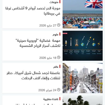
منوعات
موجة الحر تحصد أرواح 9 أشخاص غرقا
في بريطانيا
27 مايو 2026
l
علوم
مهمة فضائية "أوروبية صينية"
لكشف أسرار الرياح الشمسية
18 مايو 2026
l
عالم
عاصفة تجمد شمال شرق أميركا.. حظر
تنقلات وإلغاء آلاف الرحلات
24 فبراير 2026
l
نافذة مغاربية
رسميا.. المغرب يعلن نهاية جفاف