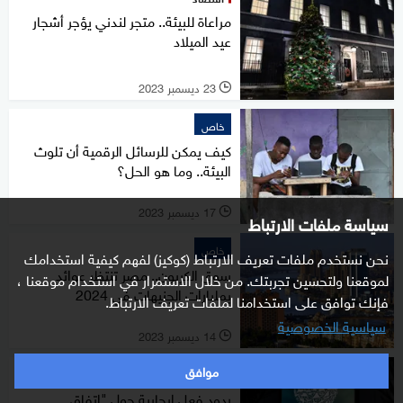
مراعاة للبيئة.. متجر لندني يؤجر أشجار
عيد الميلاد
23 ديسمبر 2023
l
خاص
كيف يمكن للرسائل الرقمية أن تلوث
البيئة.. وما هو الحل؟
17 ديسمبر 2023
l
سياسة ملفات الارتباط
خاص
نحن نستخدم ملفات تعريف الارتباط (كوكيز) لفهم كيفية استخدامك
سوق الكربون.. مصر تنتظر عوائد
لموقعنا ولتحسين تجربتك. من خلال الاستمرار في استخدام موقعنا ،
بمليارات الجنيهات في 2024
فإنك توافق على استخدامنا لملفات تعريف الارتباط.
سياسية الخصوصية
14 ديسمبر 2023
l
موافق
خاص
ردود فعل إيجابية حول "اتفاق