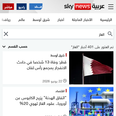
راديو
مباشر
الرئيسية
الأخبار العاجلة
أخبار
شرق أوسط
عالم
رياضة
حسب القسم
تم العثور على 401 أخبار "الغاز"
شرق أوسط
قطر: وفاة 13 شخصا في حادث
الانفجار بمجمع رأس لفان
22 يونيو 2026
l
اقتصاد
"اتفاق الهدنة" يزيح الكابوس عن
أوروبا.. عقود الغاز تهوي 20%