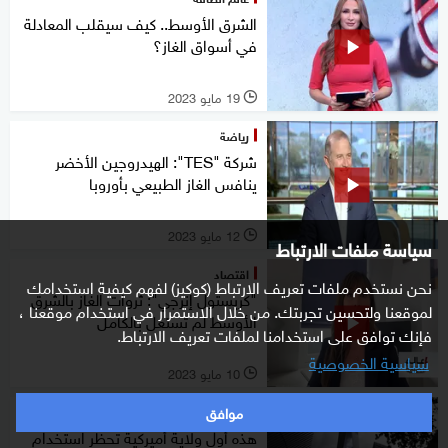
الشرق الأوسط.. كيف سيقلب المعادلة
في أسواق الغاز؟
19 مايو 2023
l
رياضة
شركة "TES": الهيدروجين الأخضر
ينافس الغاز الطبيعي بأوروبا
12 مايو 2023
l
سياسة ملفات الارتباط
اقتصاد
نحن نستخدم ملفات تعريف الارتباط (كوكيز) لفهم كيفية استخدامك
"كريستول إنرجي": ثروات الغاز بالشرق
لموقعنا ولتحسين تجربتك. من خلال الاستمرار في استخدام موقعنا ،
الأوسط لم تستغل بالكامل
فإنك توافق على استخدامنا لملفات تعريف الارتباط.
سياسية الخصوصية
10 مايو 2023
l
موافق
اقتصاد
هذه أول ولاية أميركية تحظر استخدام