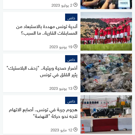
2 يوليو 2023
l
خاص
أندية تونس مهددة بالاستبعاد من
المسابقات القارية.. ما السبب؟
19 يونيو 2023
l
خاص
أضرار صحية وبيئية.. "زحف البلاستيك"
يثير القلق في تونس
13 يونيو 2023
l
خاص
هجوم جربة في تونس.. أصابع الاتهام
تتجه نحو حركة "النهضة"
12 مايو 2023
l