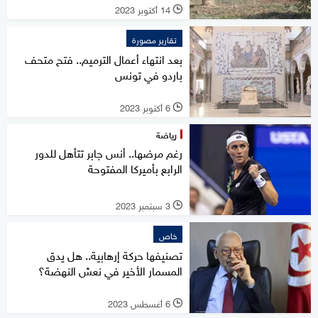
14 أكتوبر 2023
l
تقارير مصورة
بعد انتهاء أعمال الترميم.. فتح متحف
باردو في تونس
6 أكتوبر 2023
l
رياضة
رغم مرضها.. أنس جابر تتأهل للدور
الرابع بأميركا المفتوحة
3 سبتمبر 2023
l
خاص
تصنيفها حركة إرهابية.. هل يدق
المسمار الأخير في نعش النهضة؟
6 أغسطس 2023
l