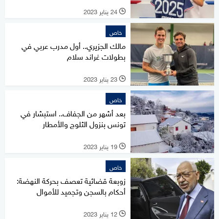
24 يناير 2023
l
خاص
مالك الجزيري.. أول مدرب عربي في
بطولات غراند سلام
23 يناير 2023
l
خاص
بعد أشهر من الجفاف.. استبشار في
تونس بنزول الثلوج والأمطار
19 يناير 2023
l
خاص
زوبعة قضائية تعصف بحركة النهضة:
أحكام بالسجن وتجميد للأموال
12 يناير 2023
l