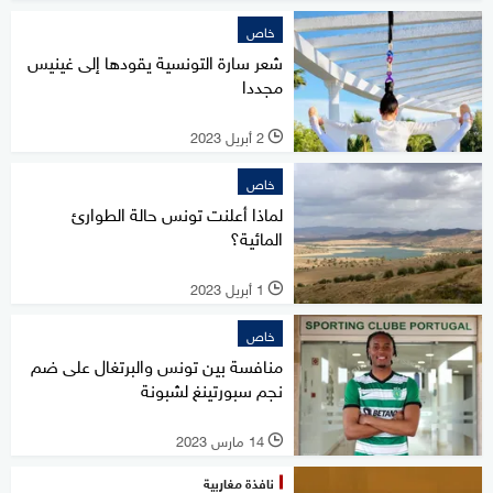
خاص
شعر سارة التونسية يقودها إلى غينيس
مجددا
2 أبريل 2023
l
خاص
لماذا أعلنت تونس حالة الطوارئ
المائية؟
1 أبريل 2023
l
خاص
منافسة بين تونس والبرتغال على ضم
نجم سبورتينغ لشبونة
14 مارس 2023
l
نافذة مغاربية