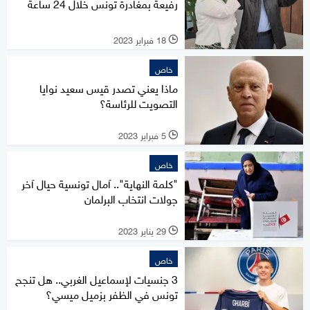
رفيعة بمغادرة تونس خلال 24 ساعة
18 فبراير 2023
l
خاص
ماذا يعني تصدر قيس سعيد نوايا
التصويت للرئاسة؟
5 فبراير 2023
l
خاص
"كلمة النهاية".. آمال تونسية حيال آخر
جولات انتخاب البرلمان
29 يناير 2023
l
خاص
3 جنسيات لإسماعيل الغربي.. هل تنجح
تونس في الظفر بزميل ميسي؟