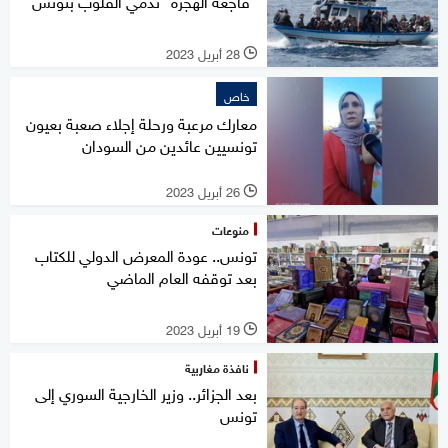
"فاجعة الهجرة" تدمي القلوب بتونس
28 أبريل 2023
l
خاص
معارك مرعبة ورحلة إجلاء صعبة بعيون
تونسيين عائدين من السودان
26 أبريل 2023
l
منوعات
تونس.. عودة المعرض الدولي للكتاب
بعد توقفه العام الماضي
19 أبريل 2023
l
نافذة مغاربية
بعد الجزائر.. وزير الخارجية السوري إلى
تونس