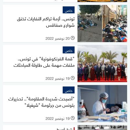
خاص
تونس.. أزمة تراكم النفايات تخنق
شوارع صفاقس
20 نوفمبر 2022
l
خاص
"قمة الفرنكوفونية" في تونس..
ملفات مهمة على طاولة المباحثات
19 نوفمبر 2022
l
خاص
"أصبحت شديدة المقاومة".. تحذيرات
بتونس من جرثومة "شيغيلا"
19 نوفمبر 2022
l
شرق أوسط