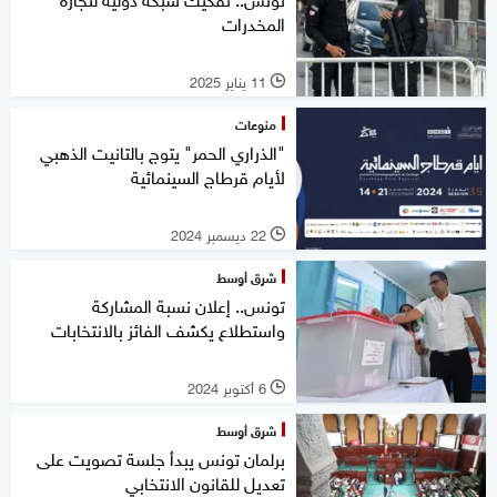
المخدرات
11 يناير 2025
l
منوعات
"الذراري الحمر" يتوج بالتانيت الذهبي
لأيام قرطاج السينمائية
22 ديسمبر 2024
l
شرق أوسط
تونس.. إعلان نسبة المشاركة
واستطلاع يكشف الفائز بالانتخابات
6 أكتوبر 2024
l
شرق أوسط
برلمان تونس يبدأ جلسة تصويت على
تعديل للقانون الانتخابي