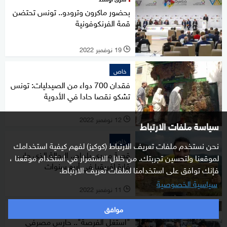
بحضور ماكرون وترودو.. تونس تحتضن
قمة الفرنكوفونية
19 نوفمبر 2022
l
خاص
فقدان 700 دواء من الصيدليات: تونس
تشكو نقصا حادا في الأدوية
12 نوفمبر 2022
l
سياسة ملفات الارتباط
خاص
نحن نستخدم ملفات تعريف الارتباط (كوكيز) لفهم كيفية استخدامك
قصة مهدي بلحاج.. الرحالة الذي جاب
لموقعنا ولتحسين تجربتك. من خلال الاستمرار في استخدام موقعنا ،
قارة إفريقيا في أربع سنوات
فإنك توافق على استخدامنا لملفات تعريف الارتباط.
سياسية الخصوصية
11 نوفمبر 2022
l
موافق
نافذة مغاربية
"استغل الفرصة".. حارس مصرفي