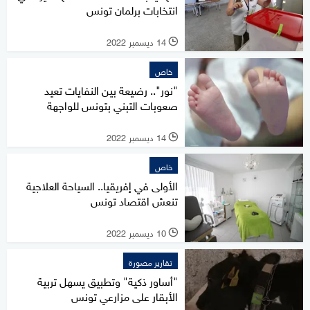
انتخابات برلمان تونس
14 ديسمبر 2022
l
خاص
"نور".. رضيعة بين النفايات تعيد
صعوبات التبني بتونس للواجهة
14 ديسمبر 2022
l
خاص
الأولى في إفريقيا.. السياحة العلاجية
تنعش اقتصاد تونس
10 ديسمبر 2022
l
تقارير مصورة
"أساور ذكية" وتطبيق يسهل تربية
الأبقار على مزارعي تونس