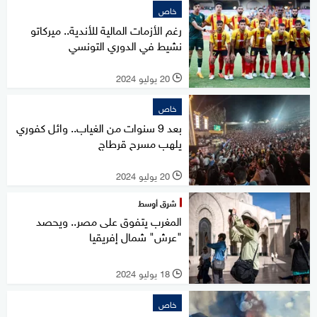
خاص
رغم الأزمات المالية للأندية.. ميركاتو
نشيط في الدوري التونسي
20 يوليو 2024
l
خاص
بعد 9 سنوات من الغياب.. وائل كفوري
يلهب مسرح قرطاج
20 يوليو 2024
l
شرق أوسط
المغرب يتفوق على مصر.. ويحصد
"عرش" شمال إفريقيا
18 يوليو 2024
l
خاص