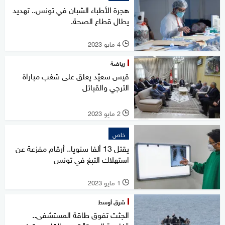
هجرة الأطباء الشبان في تونس.. تهديد
يطال قطاع الصحة.
4 مايو 2023
l
رياضة
قيس سعيّد يعلق على شغب مباراة
الترجي والقبائل
2 مايو 2023
l
خاص
يقتل 13 ألفا سنويا.. أرقام مفزعة عن
استهلاك التبغ في تونس
1 مايو 2023
l
شرق أوسط
الجثث تفوق طاقة المستشفى..