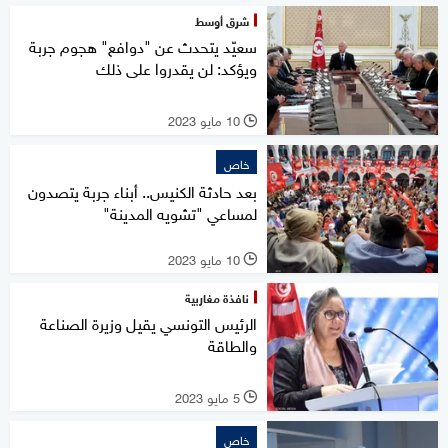
شرق أوسط
سعيّد يتحدث عن "دوافع" هجوم جربة
ويؤكد: لن يقدروا على ذلك
10 مايو 2023
l
خاص
بعد حادثة الكنيس.. أبناء جربة يتصدون
لمساعي "تشويه المدينة"
10 مايو 2023
l
نافذة مغاربية
الرئيس التونسي يقيل وزيرة الصناعة
والطاقة
5 مايو 2023
l
خاص