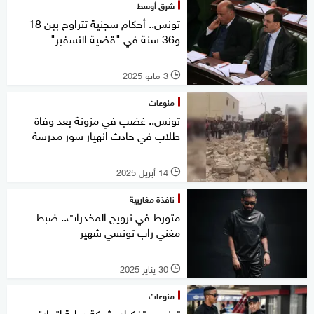
شرق أوسط
تونس.. أحكام سجنية تتراوح بين 18
و36 سنة في "قضية التسفير"
3 مايو 2025
l
منوعات
تونس.. غضب في مزونة بعد وفاة
طلاب في حادث انهيار سور مدرسة
14 أبريل 2025
l
نافذة مغاربية
متورط في ترويج المخدرات.. ضبط
مغني راب تونسي شهير
30 يناير 2025
l
منوعات
تونس.. تفكيك شبكة دولية لتجارة