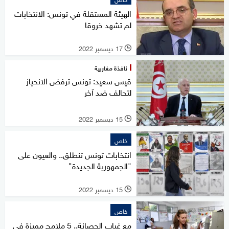
الهيئة المستقلة في تونس: الانتخابات
لم تشهد خروقا
17 ديسمبر 2022
l
نافذة مغاربية
قيس سعيد: تونس ترفض الانحياز
لتحالف ضد آخر
15 ديسمبر 2022
l
خاص
انتخابات تونس تنطلق.. والعيون على
"الجمهورية الجديدة"
15 ديسمبر 2022
l
خاص
مع غياب الحصانة.. 5 ملامح مميزة في