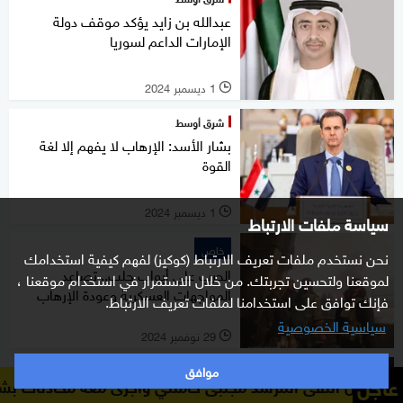
عبدالله بن زايد يؤكد موقف دولة
الإمارات الداعم لسوريا
1 ديسمبر 2024
l
شرق أوسط
بشار الأسد: الإرهاب لا يفهم إلا لغة
القوة
1 ديسمبر 2024
l
سياسة ملفات الارتباط
خاص
نحن نستخدم ملفات تعريف الارتباط (كوكيز) لفهم كيفية استخدامك
الحرب على أبواب حلب.. تصاعد
لموقعنا ولتحسين تجربتك. من خلال الاستمرار في استخدام موقعنا ،
المواجهات العسكرية وعودة الإرهاب
فإنك توافق على استخدامنا لملفات تعريف الارتباط.
سياسية الخصوصية
29 نوفمبر 2024
l
موافق
شرق أوسط
عاجل
المرشد مجتبى خامنئي وأجرى معه محادثات بشأن الأوضاع الراهنة
محكمة الجنايات المصرية ترفع أسماء