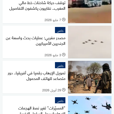
توقف حركة شاحنات خط مالي
المغرب.. نقابيون يكشفون التفاصيل
7 مايو 2026
l
خاص
مصدر مغربي: عمليات بحث واسعة عن
الجنديين الأميركيين
3 مايو 2026
l
خاص
تمويل الإرهاب رقميا في أفريقيا.. دور
متصاعد للهاتف المحمول
29 أبريل 2026
l
خاص
"المسيّرات" تغير نمط الهجمات
الإرهابية بدول الساحل الإفريقي