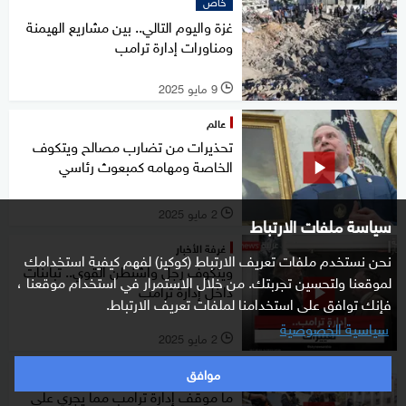
خاص
غزة واليوم التالي.. بين مشاريع الهيمنة
ومناورات إدارة ترامب
9 مايو 2025
l
عالم
تحذيرات من تضارب مصالح ويتكوف
الخاصة ومهامه كمبعوث رئاسي
2 مايو 2025
l
سياسة ملفات الارتباط
غرفة الأخبار
نحن نستخدم ملفات تعريف الارتباط (كوكيز) لفهم كيفية استخدامك
ويتكوف رجل واشنطن القوي.. تباينات
لموقعنا ولتحسين تجربتك. من خلال الاستمرار في استخدام موقعنا ،
داخل إدارة ترامب
فإنك توافق على استخدامنا لملفات تعريف الارتباط.
سياسية الخصوصية
2 مايو 2025
l
موافق
رادار
ما موقف إدارة ترامب مما يجري على