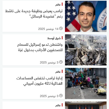
عالم
ترامب يعرض وظيفة جديدة على ناشط
رغم "فضيحة الرسائل"
14 نوفمبر 2025
l
شرق أوسط
واشنطن تدعو إسرائيل للسماح
للصحفيين الأجانب بدخول غزة
3 نوفمبر 2025
l
عالم
إدارة ترامب تخفض المساعدات
الغذائية لـ42 مليون أميركي
3 نوفمبر 2025
l
عالم