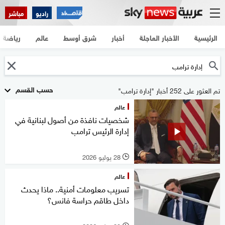
راديو
مباشر
الرئيسية
الأخبار العاجلة
أخبار
شرق أوسط
عالم
رياضة
حسب القسم
تم العثور على 252 أخبار "إدارة ترامب"
عالم
شخصيات نافذة من أصول لبنانية في
إدارة الرئيس ترامب
28 يوليو 2026
l
عالم
تسريب معلومات أمنية.. ماذا يحدث
داخل طاقم حراسة فانس؟