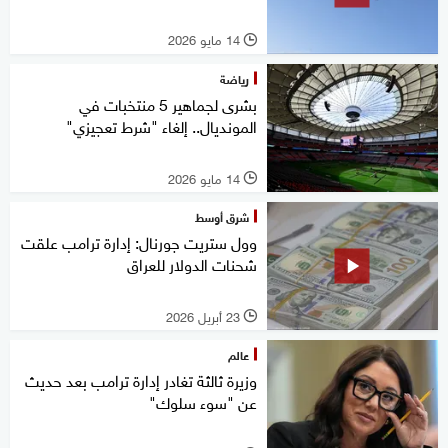
14 مايو 2026
l
رياضة
بشرى لجماهير 5 منتخبات في
المونديال.. إلغاء "شرط تعجيزي"
14 مايو 2026
l
شرق أوسط
وول ستريت جورنال: إدارة ترامب علقت
شحنات الدولار للعراق
23 أبريل 2026
l
عالم
وزيرة ثالثة تغادر إدارة ترامب بعد حديث
عن "سوء سلوك"