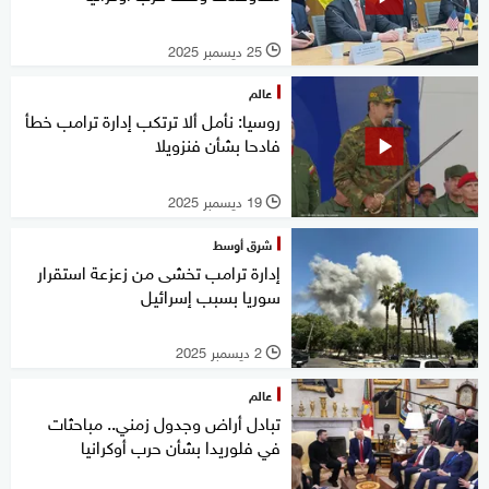
25 ديسمبر 2025
l
عالم
روسيا: نأمل ألا ترتكب إدارة ترامب خطأ
فادحا بشأن فنزويلا
19 ديسمبر 2025
l
شرق أوسط
إدارة ترامب تخشى من زعزعة استقرار
سوريا بسبب إسرائيل
2 ديسمبر 2025
l
عالم
تبادل أراض وجدول زمني.. مباحثات
في فلوريدا بشأن حرب أوكرانيا