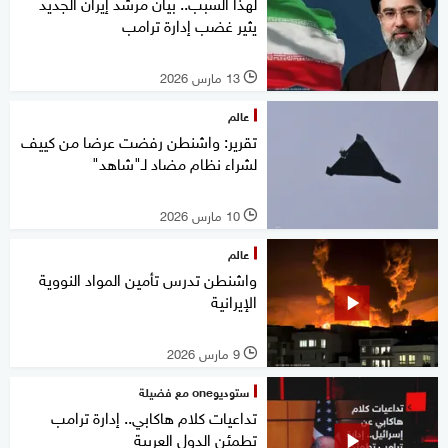
لهذا السبب.. بيان مرشد إيران الجديد
يثير غضب إدارة ترامب
13 مارس 2026
l
عالم
تقرير: واشنطن رفضت عرضا من كييف
لشراء نظام مضاد لـ"شاهد"
10 مارس 2026
l
عالم
واشنطن تدرس تأمين المواد النووية
الإيرانية
9 مارس 2026
l
ستوديوone مع فضيلة
تداعيات كلام هاكابي.. إدارة ترامب
تطمئن الدول العربية