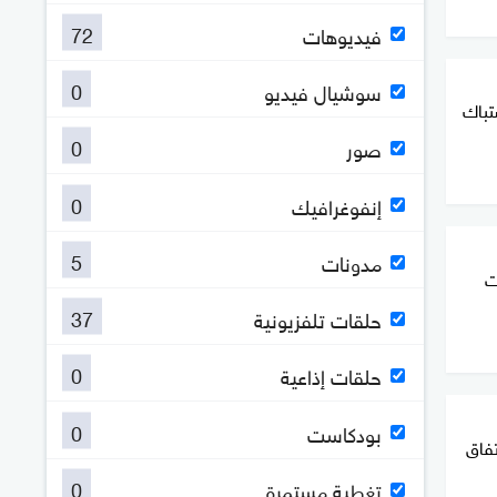
72
فيديوهات
0
سوشيال فيديو
شتباك
0
صور
0
إنفوغرافيك
5
مدونات
ت
37
حلقات تلفزيونية
0
حلقات إذاعية
0
بودكاست
تفاق
0
تغطية مستمرة