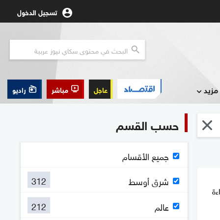
تسجيل الدخول
مزيد
عاجل
مباشر
راديو
حسب القسم
جميع الأقسام
312
شرق أوسط
ءة
212
عالم