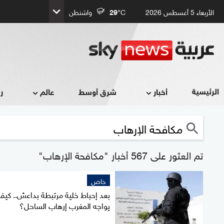
الأربعاء 5 أغسطس 2026
°C
29
واشنطن
الرئيسية
أخبار
شرق أوسط
عالم
ر
تم العثور على 567 أخبار "مكافحة الإرهاب"
خاص
بعد إحباط خلية مرتبطة بداعش.. كي
يواجه المغرب إرهاب الساحل؟