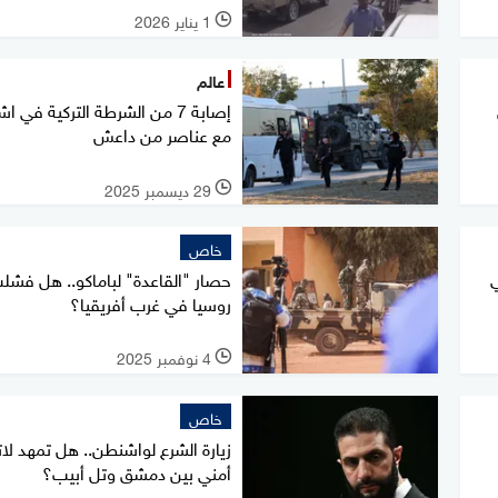
1 يناير 2026
l
عالم
إصابة 7 من الشرطة التركية في ا
مع عناصر من داعش
29 ديسمبر 2025
l
خاص
ي
حصار "القاعدة" لباماكو.. هل فشل
روسيا في غرب أفريقيا؟
4 نوفمبر 2025
l
خاص
زيارة الشرع لواشنطن.. هل تمهد لا
أمني بين دمشق وتل أبيب؟