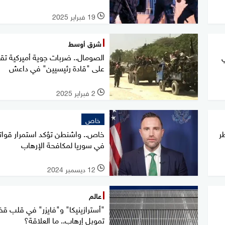
19 فبراير 2025
l
شرق أوسط
ي
الصومال.. ضربات جوية أميركية ت
على "قادة رئيسيين" في داعش
2 فبراير 2025
l
خاص
ر
خاص.. واشنطن تؤكد استمرار قوات
في سوريا لمكافحة الإرهاب
12 ديسمبر 2024
l
عالم
"أسترازينيكا" و"فايزر" في قلب ق
تمويل إرهاب.. ما العلاقة؟