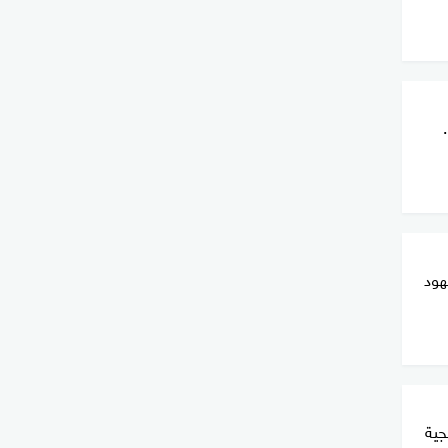
هود
جية