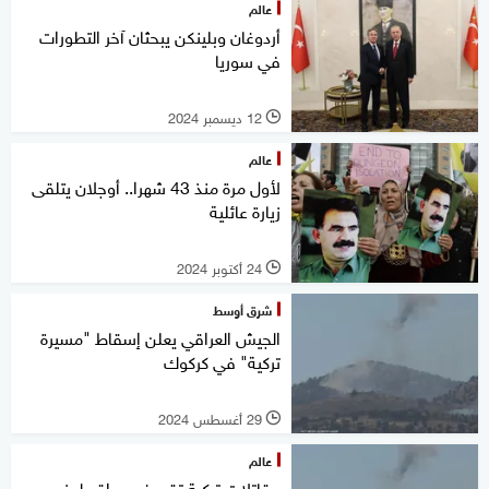
عالم
أردوغان وبلينكن يبحثان آخر التطورات
في سوريا
12 ديسمبر 2024
l
عالم
لأول مرة منذ 43 شهرا.. أوجلان يتلقى
زيارة عائلية
24 أكتوبر 2024
l
شرق أوسط
الجيش العراقي يعلن إسقاط "مسيرة
تركية" في كركوك
29 أغسطس 2024
l
عالم
مقاتلات تركية تقصف مواقع لحزب