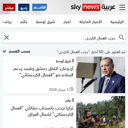
راديو
مباشر
الرئيسية
الأخبار العاجلة
أخبار
شرق أوسط
عالم
رياضة
حسب القسم
تم العثور على 50 أخبار "حزب العمال الكردي"
شرق أوسط
أردوغان: اتفاق دمشق وقسد يدعم
السلام مع "العمال الكردستاني"
5 فبراير 2026
l
عالم
تركيا ترحب بانسحاب مقاتلي "العمال
الكردستاني" لشمال العراق