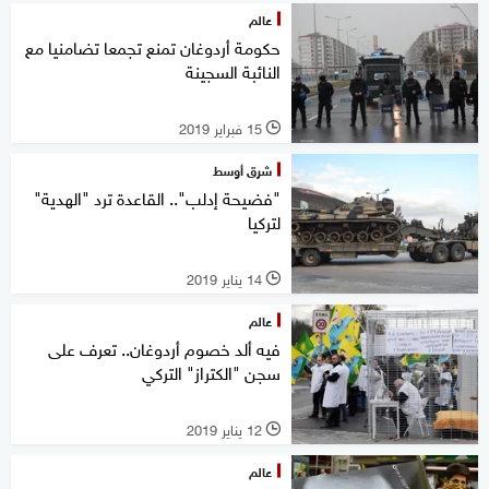
عالم
حكومة أردوغان تمنع تجمعا تضامنيا مع
النائبة السجينة
15 فبراير 2019
l
شرق أوسط
"فضيحة إدلب".. القاعدة ترد "الهدية"
لتركيا
14 يناير 2019
l
عالم
فيه ألد خصوم أردوغان.. تعرف على
سجن "الكتراز" التركي
12 يناير 2019
l
عالم