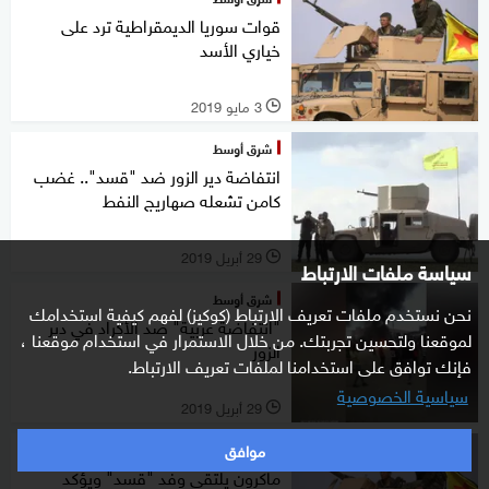
قوات سوريا الديمقراطية ترد على
خياري الأسد
3 مايو 2019
l
شرق أوسط
انتفاضة دير الزور ضد "قسد".. غضب
كامن تشعله صهاريج النفط
29 أبريل 2019
l
سياسة ملفات الارتباط
شرق أوسط
نحن نستخدم ملفات تعريف الارتباط (كوكيز) لفهم كيفية استخدامك
"انتفاضة عربية" ضد الأكراد في دير
لموقعنا ولتحسين تجربتك. من خلال الاستمرار في استخدام موقعنا ،
الزور
فإنك توافق على استخدامنا لملفات تعريف الارتباط.
سياسية الخصوصية
29 أبريل 2019
l
موافق
شرق أوسط
ماكرون يلتقي وفد "قسد" ويؤكد