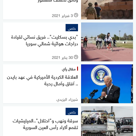
3 فبراير 2021
l
خاص
"بدي بسكليت".. فريق نسائي لقيادة
دراجات هوائية شمالي سوريا
30 يناير 2021
l
مقال رأي
العلاقة الكردية الأميركية في عهد بايدن
.. آفاق وآمال رحبة
شيرزاد اليزيدي
خاص
سرقة ونهب و"احتلال"..الميليشيات
تقمع أكراد رأس العين السورية