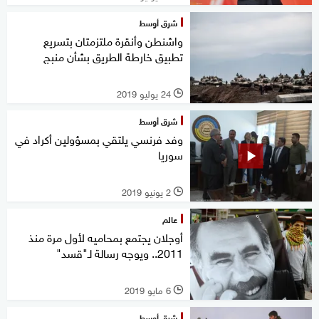
شرق أوسط
واشنطن وأنقرة ملتزمتان بتسريع
تطبيق خارطة الطريق بشأن منبج
24 يوليو 2019
l
شرق أوسط
وفد فرنسي يلتقي بمسؤولين أكراد في
سوريا
2 يونيو 2019
l
عالم
أوجلان يجتمع بمحاميه لأول مرة منذ
2011.. ويوجه رسالة لـ"قسد"
6 مايو 2019
l
شرق أوسط