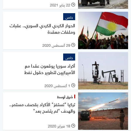
22 يناير 2021
l
خاص
الحوار الكردي الكردي السوري.. عقبات
وملفات معقدة
29 أغسطس 2020
l
خاص
أكراد سوريا يوقعون عقدا مع
الأميركيين لتطوير حقول نفط
1 أغسطس 2020
l
شرق أوسط
تركيا "تستفز" الأكراد بقصف مستمر..
والهدف "لم يتضح بعد"
18 فبراير 2020
l