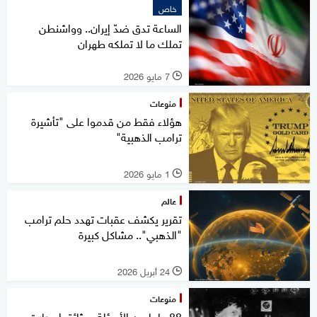
خاص
الساعة تدق ضدّ إيران.. وواشنطن
تملك ما لا تملكه طهران
7 مايو 2026
l
منوعات
هؤلاء فقط من قدموا على "تأشيرة
ترامب الذهبية"
1 مايو 2026
l
عالم
تقرير يكشف عقبات تهدد حلم ترامب
"الذهبي".. مشاكل كبيرة
24 أبريل 2026
l
منوعات
88 عاما من الأسئلة.. وثائق إيرهارت