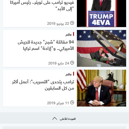
فيديو ترامب على تويتر.. رئيس أميركا
"إلى الأبد"
22 يونيو 2019
l
عالم
94 مقاتلة "شبح" جديدة للجيش
الأميركي.. و"إزاحة" اسم تركيا
24 مايو 2019
l
عالم
ترامب يتحدى "التسريب": أعمل أكثر
من كل السابقين
11 فبراير 2019
l
العودة للأعلى