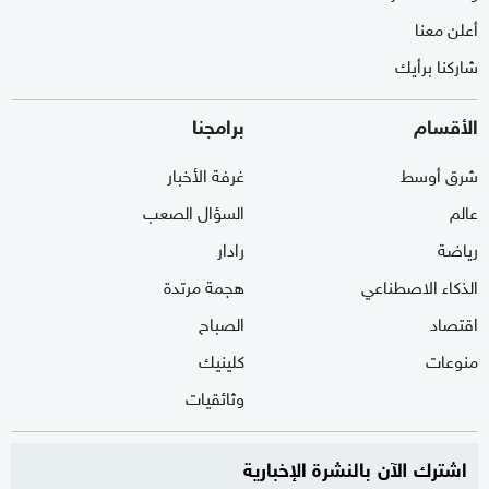
أعلن معنا
شاركنا برأيك
الأقسام
برامجنا
شرق أوسط
غرفة الأخبار
عالم
السؤال الصعب
رياضة
رادار
الذكاء الاصطناعي
هجمة مرتدة
اقتصاد
الصباح
منوعات
كلينيك
وثائقيات
اشترك الآن بالنشرة الإخبارية