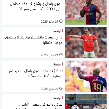
لامين يامال وبرشلونة.. عقد محتمل
حتى 2031 و"تفاصيل مغرية"
27 مايو 2025
l
رياضة
غاري نيفيل: مانشستر يونايتد لا يستحق
موكبا احتفاليا
21 مايو 2025
l
رياضة
لماذا يُعد عقد لامين يامال الجديد مع
برشلونة "حالة خاصة"؟
21 مايو 2025
l
رياضة
نهائي واعد في مصر.. "أشبال