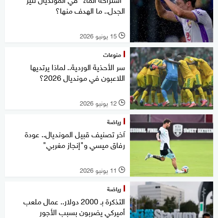
الجدل.. ما الهدف منها؟
15 يونيو 2026
l
منوعات
سر الأحذية الوردية.. لماذا يرتديها
اللاعبون في مونديال 2026؟
12 يونيو 2026
l
رياضة
آخر تصنيف قبيل المونديال.. عودة
رفاق ميسي و"إنجاز مغربي"
11 يونيو 2026
l
رياضة
التذكرة بـ 2000 دولار.. عمال ملعب
أميركي يضربون بسبب الأجور