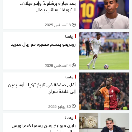
بعد مباراة برشلونة وإنتر ميلان..
الـ"يويفا" يعاقب يامال
8 أغسطس 2025
l
رياضة
رودريغو يحسم مصيره مع ريال مدريد
4 أغسطس 2025
l
رياضة
أغلى صفقة في تاريخ تركيا.. أوسيمين
إلى غلطة سراي
30 يوليو 2025
l
رياضة
بايرن ميونيخ يعلن رسميا ضم لويس
دياز من ليفربول