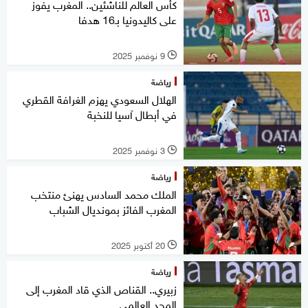
كأس العالم للناشئين.. المغرب يفوز
على كاليدونيا بـ16 هدفا
9 نوفمبر 2025
l
رياضة
الهلال السعودي يهزم الغرافة القطري
في أبطال آسيا للنخبة
3 نوفمبر 2025
l
رياضة
الملك محمد السادس يهنئ منتخب
المغرب الفائز بمونديال الشباب
20 أكتوبر 2025
l
رياضة
زبيري.. القناص الذي قاد المغرب إلى
المجد العالمي