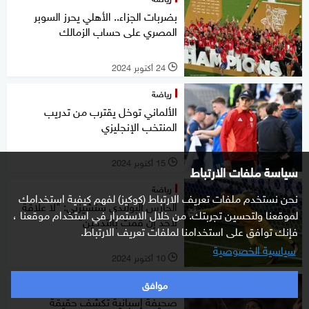
بضربات الجزاء.. الأهلي يحرز السوبر
المصري على حساب الزمالك
24 أكتوبر 2024
l
رياضة
الألماني توخل يقترب من تدريب
المنتخب الإنجليزي
15 أكتوبر 2024
l
سياسة ملفات الارتباط
رياضة
نحن نستخدم ملفات تعريف الارتباط (كوكيز) لفهم كيفية استخدامك
الحارس البولندي شتشيزني: "لا علاقة
لموقعنا ولتحسين تجربتك. من خلال الاستمرار في استخدام موقعنا ،
لأحد إن قمت بالتدخين"
فإنك توافق على استخدامنا لملفات تعريف الارتباط.
سياسية الخصوصية
10 أكتوبر 2024
l
موافق
رياضة
صحيفة إسبانية تكشف حقيقة