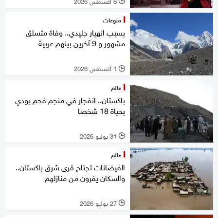
6 أغسطس 2026
l
منوعات
بسبب انهيار جليدي.. وفاة متسلق
مشهور و 9 آخرين بينهم عربية
1 أغسطس 2026
l
عالم
باكستان.. انفجار في منجم فحم يودي
بحياة 18 شخصا
31 يوليو 2026
l
عالم
الفيضانات تجتاح قرى شرق باكستان..
والسكان يفرون من منازلهم
27 يوليو 2026
l