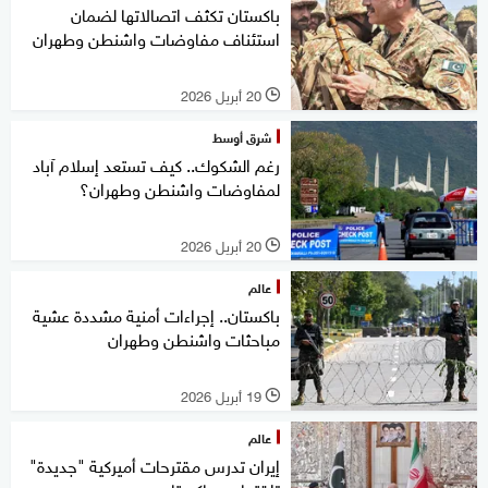
باكستان تكثف اتصالاتها لضمان
استئناف مفاوضات واشنطن وطهران
20 أبريل 2026
l
شرق أوسط
رغم الشكوك.. كيف تستعد إسلام آباد
لمفاوضات واشنطن وطهران؟
20 أبريل 2026
l
عالم
باكستان.. إجراءات أمنية مشددة عشية
مباحثات واشنطن وطهران
19 أبريل 2026
l
عالم
إيران تدرس مقترحات أميركية "جديدة"