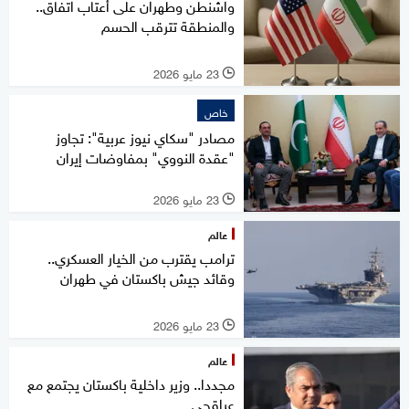
واشنطن وطهران على أعتاب اتفاق..
والمنطقة تترقب الحسم
23 مايو 2026
l
خاص
مصادر "سكاي نيوز عربية": تجاوز
"عقدة النووي" بمفاوضات إيران
23 مايو 2026
l
عالم
ترامب يقترب من الخيار العسكري..
وقائد جيش باكستان في طهران
23 مايو 2026
l
عالم
مجددا.. وزير داخلية باكستان يجتمع مع
عراقجي