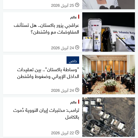
25 أبريل 2026
l
عالم
عراقجي يزور باكستان.. هل تستأنف
المفاوضات مع واشنطن؟
24 أبريل 2026
l
خاص
"وساطة باكستان".. بين تعقيدات
الداخل الإيراني وضغوط واشنطن
24 أبريل 2026
l
عالم
ترامب: مختبرات إيران النووية دُمرت
بالكامل
22 أبريل 2026
l