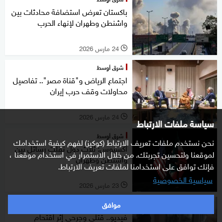
باكستان تعرض استضافة محادثات بين
واشنطن وطهران لإنهاء الحرب
24 مارس 2026
l
شرق أوسط
اجتماع الرياض و"قناة مصر".. تفاصيل
محاولات وقف حرب إيران
24 مارس 2026
l
سياسة ملفات الارتباط
شرق أوسط
نحن نستخدم ملفات تعريف الارتباط (كوكيز) لفهم كيفية استخدامك
أكسيوس: ثلاث دول نقلت رسائل بين
لموقعنا ولتحسين تجربتك. من خلال الاستمرار في استخدام موقعنا ،
واشنطن وطهران
فإنك توافق على استخدامنا لملفات تعريف الارتباط.
سياسية الخصوصية
23 مارس 2026
l
موافق
شرق أوسط
فيديو.. قتلى وجرحى إثر اقتحام