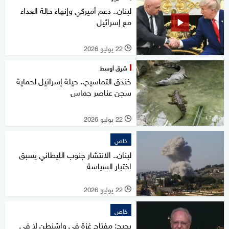
لبنان.. دعم أميركي وإنهاء حالة العداء
مع إسرائيل
22 يوليو 2026
l
شرق أوسط
خندق التماسيح.. حيلة إسرائيل لحماية
سجن عناصر حماس
22 يوليو 2026
l
خاص
لبنان.. الانتشار جنوب الليطاني يسبق
اختبار السياسة
22 يوليو 2026
l
خاص
بحبح: مفتاح غزة في واشنطن لا في