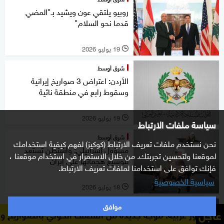
روبيو يلتقي عون ويشيد بـ"المضي
قدما نحو السلام"
19 يوليو 2026
l
شرق أوسط
الأردن: اعتراض 3 صواريخ إيرانية
وسقوط رابع في منطقة نائية
19 يوليو 2026
l
سياسة ملفات الارتباط
شرق أوسط
نحن نستخدم ملفات تعريف الارتباط (كوكيز) لفهم كيفية استخدامك
مسؤول إسرائيلي: واشنطن تستعد
لموقعنا ولتحسين تجربتك. من خلال الاستمرار في استخدام موقعنا ،
لتوسيع هجماتها على إيران
فإنك توافق على استخدامنا لملفات تعريف الارتباط.
سياسية الخصوصية
18 يوليو 2026
l
موافق
عالم
عاجل
وجة جديدة من القصف الحوثي بالصواريخ والمسيرات الانتحارية
عشرات طائرات التزويد بالوقود