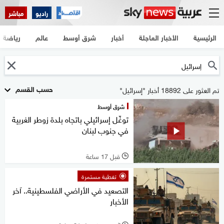
راديو
مباشر
الرئيسية
الأخبار العاجلة
أخبار
شرق أوسط
عالم
رياضة
حسب القسم
تم العثور على 18892 أخبار "إسرائيل"
شرق أوسط
توغّل إسرائيلي باتجاه بلدة زوطر الغربية
في جنوب لبنان
قبل 17 ساعة
l
تغطية مستمرة
التصعيد في الأراضي الفلسطينية.. آخر
الأخبار