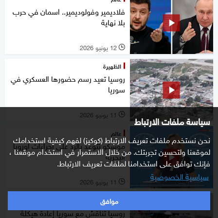
فلاديمير وفولوديمير.. اسمان في حرب
بلا نهاية
12 يونيو 2026
l
الظهيرة
روسيا تعيد رسم حضورها العسكري في
سوريا
11 يونيو 2026
l
سياسة ملفات الارتباط
عالم
نحن نستخدم ملفات تعريف الارتباط (كوكيز) لفهم كيفية استخدامك
موسكو تتوعد بالرد على إجراءات أوروبا
لموقعنا ولتحسين تجربتك. من خلال الاستمرار في استخدام موقعنا ،
البحرية
فإنك توافق على استخدامنا لملفات تعريف الارتباط.
سياسية الخصوصية
11 يونيو 2026
l
موافق
شرق أوسط
روسيا تناقش مع سوريا إعادة هيكلة