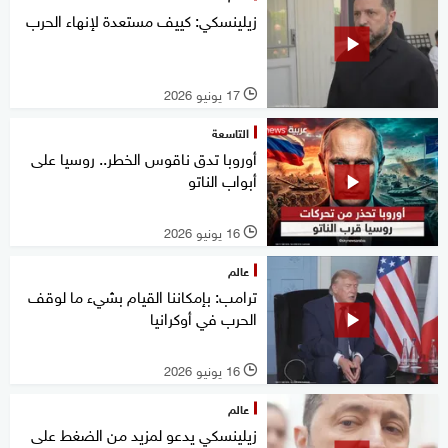
زيلينسكي: كييف مستعدة لإنهاء الحرب
17 يونيو 2026
l
التاسعة
أوروبا تدق ناقوس الخطر.. روسيا على
أبواب الناتو
16 يونيو 2026
l
عالم
ترامب: بإمكاننا القيام بشيء ما لوقف
الحرب في أوكرانيا
16 يونيو 2026
l
عالم
زيلينسكي يدعو لمزيد من الضغط على