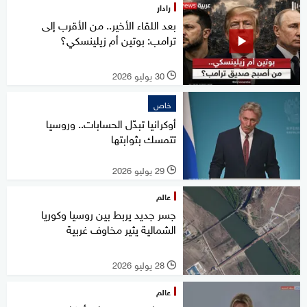
رادار
بعد اللقاء الأخير.. من الأقرب إلى
ترامب: بوتين أم زيلينسكي؟
30 يوليو 2026
l
خاص
أوكرانيا تبدّل الحسابات.. وروسيا
تتمسك بثوابتها
29 يوليو 2026
l
عالم
جسر جديد يربط بين روسيا وكوريا
الشمالية يثير مخاوف غربية
28 يوليو 2026
l
عالم