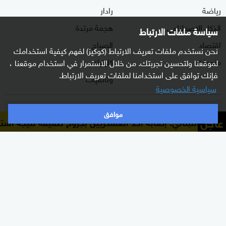
رياضة
رادار
الذكاء الاصطناعي
هجمة مرتدة
سياسة ملفات الارتباط
اقتصاد
الصباح
نحن نستخدم ملفات تعريف الارتباط (كوكيز) لفهم كيفية استخدامك
منوعات
كلينيك
لموقعنا ولتحسين تجربتك. من خلال الاستمرار في استخدام موقعنا ،
فإنك توافق على استخدامنا لملفات تعريف الارتباط.
وثائقيات
سياسية الخصوصية
اشترك الآن بالنشرة الإخبارية
موافق
عاجل
 اللبناني: إصابة أحد العسكريين بجروح طفيفة نتيجة استهداف
نشرة إخبارية ترسل مباشرة لبريدك الإلكتروني يوميا
إشترك