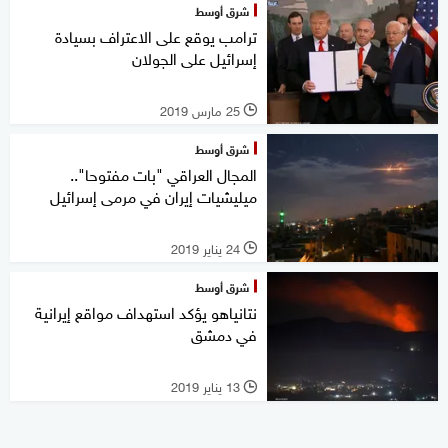
شرق أوسط
ترامب يوقع على الاعتراف بسيادة
إسرائيل على الجولان
25 مارس 2019
l
شرق أوسط
المجال العراقي "بات مفتوحا"..
ميليشيات إيران في مرمى إسرائيل
24 يناير 2019
l
شرق أوسط
نتانياهو يؤكد استهداف مواقع إيرانية
في دمشق
13 يناير 2019
l