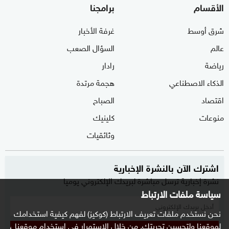
الأقسام
برامجنا
شرق أوسط
غرفة الأخبار
عالم
السؤال الصعب
رياضة
رادار
الذكاء الاصطناعي
هجمة مرتدة
اقتصاد
الصباح
منوعات
كلينيك
وثائقيات
اشترك الآن بالنشرة الإخبارية
نشرة إخبارية ترسل مباشرة لبريدك الإلكتروني يوميا
سياسة ملفات الارتباط
نحن نستخدم ملفات تعريف الارتباط (كوكيز) لفهم كيفية استخدامك
لموقعنا ولتحسين تجربتك. من خلال الاستمرار في استخدام موقعنا ،