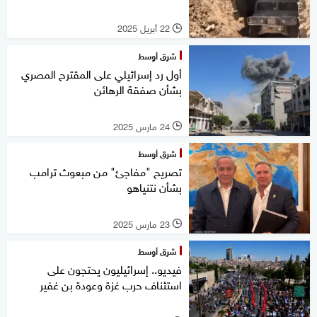
22 أبريل 2025
l
شرق أوسط
أول رد إسرائيلي على المقترح المصري
بشأن صفقة الرهائن
24 مارس 2025
l
شرق أوسط
تصريح "مفاجئ" من مبعوث ترامب
بشأن نتنياهو
23 مارس 2025
l
شرق أوسط
فيديو.. إسرائيليون يحتجون على
استئناف حرب غزة وعودة بن غفير