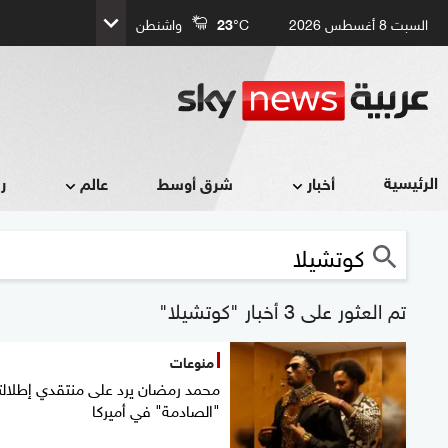
السبت 8 أغسطس 2026
°C
23
واشنطن
الرئيسية
أخبار
شرق أوسط
عالم
ر
تم العثور على 3 أخبار "كوتشيلا"
منوعات
محمد رمضان يرد على منتقدي إطلالت
"الصادمة" في أميركا