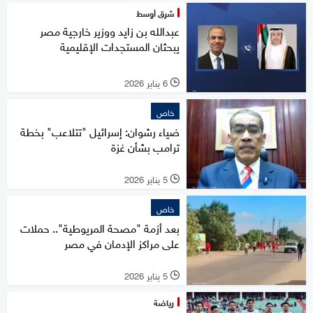
شرق أوسط
عبدالله بن زايد ووزير خارجية مصر
يبحثان المستجدات الإقليمية
6 يناير 2026
l
خاص
ضياء رشوان: إسرائيل "تتلاعب" بخطة
ترامب بشأن غزة
5 يناير 2026
l
خاص
بعد أزمة "مصحة المريوطية".. حملات
على مراكز الإدمان في مصر
5 يناير 2026
l
رياضة