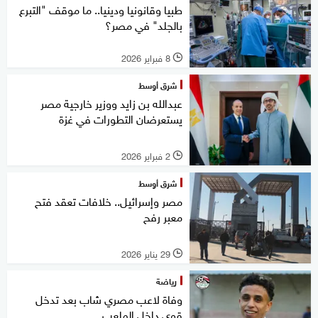
طبيا وقانونيا ودينيا.. ما موقف "التبرع
بالجلد" في مصر؟
8 فبراير 2026
l
شرق أوسط
عبدالله بن زايد ووزير خارجية مصر
يستعرضان التطورات في غزة
2 فبراير 2026
l
شرق أوسط
مصر وإسرائيل.. خلافات تعقد فتح
معبر رفح
29 يناير 2026
l
رياضة
وفاة لاعب مصري شاب بعد تدخل
قوي داخل الملعب