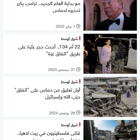
مع بداية العام الجديد.. ترامب يكرر
تحذيره لحماس
1 يناير 2025
l
شرق أوسط
22 أم 34؟.. أحدث حجر عثرة على
طريق "اتفاق غزة"
31 ديسمبر 2024
l
شرق أوسط
أول تعليق من حماس على "اتفاق"
حزب الله وإسرائيل
26 نوفمبر 2024
l
شرق أوسط
قتلى فلسطينيون في بيت لاهيا..
وحماس تقصف سديروت