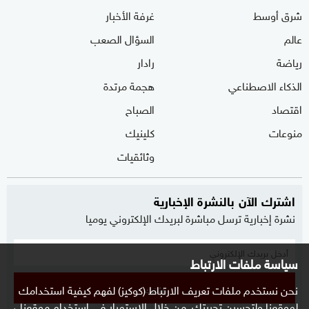
شرق أوسط
غرفة الأخبار
عالم
السؤال الصعب
رياضة
رادار
الذكاء الاصطناعي
هجمة مرتدة
اقتصاد
الصباح
منوعات
كلينيك
وثائقيات
اشترك الآن بالنشرة الإخبارية
نشرة إخبارية ترسل مباشرة لبريدك الإلكتروني يوميا
سياسة ملفات الارتباط
نحن نستخدم ملفات تعريف الارتباط (كوكيز) لفهم كيفية استخدامك
إشترك
لموقعنا ولتحسين تجربتك. من خلال الاستمرار في استخدام موقعنا ،