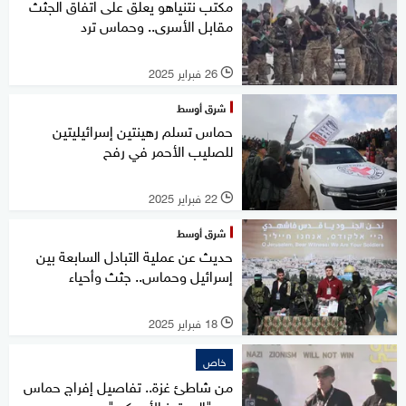
مكتب نتنياهو يعلق على اتفاق الجثث
مقابل الأسرى.. وحماس ترد
26 فبراير 2025
l
شرق أوسط
حماس تسلم رهينتين إسرائيليتين
للصليب الأحمر في رفح
22 فبراير 2025
l
شرق أوسط
حديث عن عملية التبادل السابعة بين
إسرائيل وحماس.. جثث وأحياء
18 فبراير 2025
l
خاص
من شاطئ غزة.. تفاصيل إفراج حماس
عن "المحتجز الأميركي"