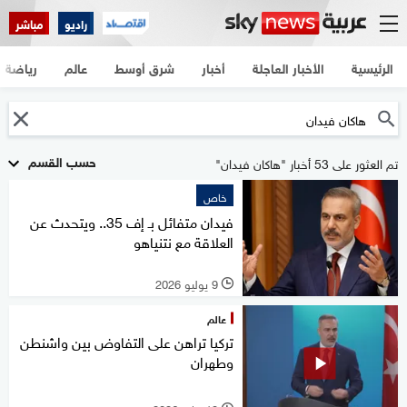
راديو
مباشر
الرئيسية
الأخبار العاجلة
أخبار
شرق أوسط
عالم
رياضة
حسب القسم
تم العثور على 53 أخبار "هاكان فيدان"
خاص
فيدان متفائل بـ إف 35.. ويتحدث عن
العلاقة مع نتنياهو
9 يوليو 2026
l
عالم
تركيا تراهن على التفاوض بين واشنطن
وطهران