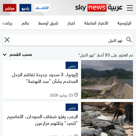
راديو
مباشر
الرئيسية
الأخبار العاجلة
أخبار
شرق أوسط
عالم
رياضة
حسب القسم
تم العثور على 93 أخبار "نهر النيل"
خاص
إثيوبيا.. 3 سدود جديدة تفاقم الجدل
المحتدم بشأن "سد النهضة"
23 يوليو 2026
l
خاص
الرعب يغزو ضفاف السودان.. التماسيح
"تتمرد" وتلتهم مزارعين