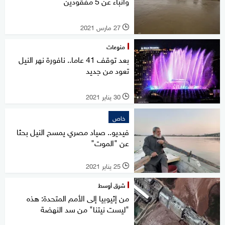
وأنباء عن 5 مفقودين
27 مارس 2021
l
منوعات
بعد توقف 41 عاما.. نافورة نهر النيل
تعود من جديد
30 يناير 2021
l
خاص
فيديو.. صياد مصري يمسح النيل بحثا
عن "الموت"
25 يناير 2021
l
شرق أوسط
من إثيوبيا إلى الأمم المتحدة: هذه
"ليست نيتنا" من سد النهضة