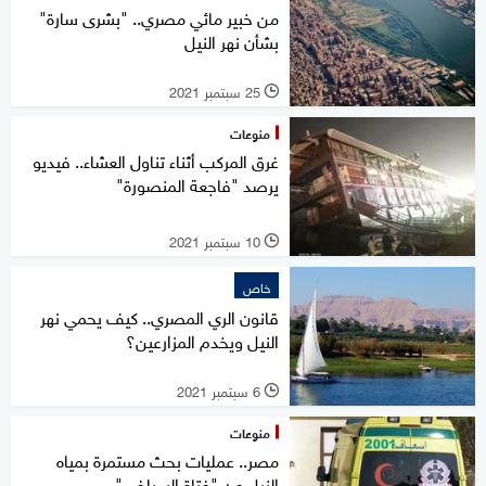
من خبير مائي مصري.. "بشرى سارة"
بشأن نهر النيل
25 سبتمبر 2021
l
منوعات
غرق المركب أثناء تناول العشاء.. فيديو
يرصد "فاجعة المنصورة"
10 سبتمبر 2021
l
خاص
قانون الري المصري.. كيف يحمي نهر
النيل ويخدم المزارعين؟
6 سبتمبر 2021
l
منوعات
مصر.. عمليات بحث مستمرة بمياه
النيل عن "فتاة السيلفي"