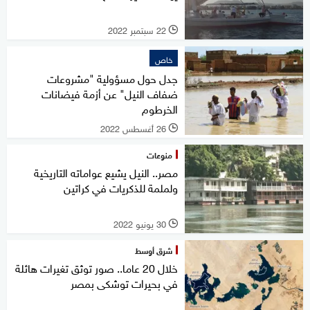
22 سبتمبر 2022
l
خاص
جدل حول مسؤولية "مشروعات
ضفاف النيل" عن أزمة فيضانات
الخرطوم
26 أغسطس 2022
l
منوعات
مصر.. النيل يشيع عواماته التاريخية
ولملمة للذكريات في كراتين
30 يونيو 2022
l
شرق أوسط
خلال 20 عاما.. صور توثق تغيرات هائلة
في بحيرات توشكى بمصر