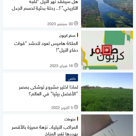
هل سيفقد نهر النيل "لقبه
التاريخي"؟.. رحلة بحثية لحسم الجدل
30 سبتمبر 2023
l
صفر كربون
الملكة هاميس تعود لتحشد "قوات
دفاع النيل"!
16 فبراير 2023
l
خاص
لماذا اختير مشروع توشكى بمصر
"الأفضل بيئيا" في العالم؟
5 أكتوبر 2022
l
منوعات
المراكب النيلية.. نزهة مميزة بالأقصر
يهددها تغير المناخ