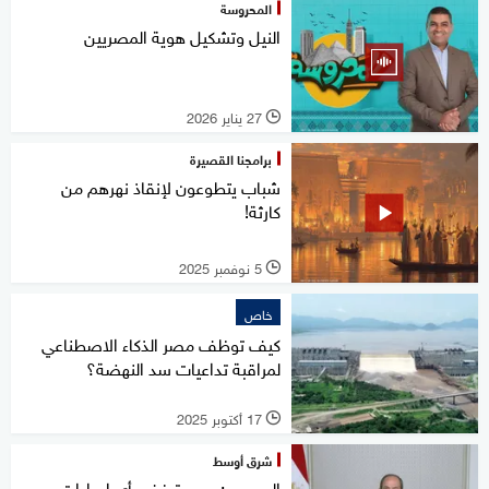
المحروسة
النيل وتشكيل هوية المصريين
27 يناير 2026
l
برامجنا القصيرة
شباب يتطوعون لإنقاذ نهرهم من
كارثة!
5 نوفمبر 2025
l
خاص
كيف توظف مصر الذكاء الاصطناعي
لمراقبة تداعيات سد النهضة؟
17 أكتوبر 2025
l
شرق أوسط
السيسي: مصر ترفض أي إجراءات