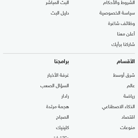
الشروط والأحكام
البث المباشر
سياسة الخصوصية
دليل البث
وظائف شاغرة
أعلن معنا
شاركنا برأيك
الأقسام
برامجنا
شرق أوسط
غرفة الأخبار
عالم
السؤال الصعب
رياضة
رادار
الذكاء الاصطناعي
هجمة مرتدة
اقتصاد
الصباح
منوعات
كلينيك
وثائقيات