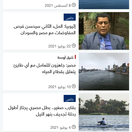
8 أغسطس 2021
l
خاص
إثيوبيا: الملء الثاني سيحسن فرص
المفاوضات مع مصر والسودان
22 يوليو 2021
l
شرق أوسط
مصر: جاهزون للتعامل مع أي طارئ
يتعلق بقطاع المياه
10 يوليو 2021
l
خاص
بقارب صغير.. بطل مصري يجتاز أطول
رحلة تجديف بنهر النيل
4 يوليو 2021
l