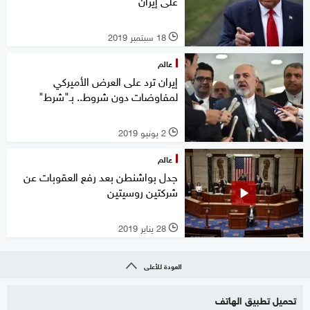
على إيران
18 سبتمبر 2019
l
عالم
إيران ترد على العرض الأميركي
لمفاوضات دون شروط.. بـ"شرط"
2 يونيو 2019
l
عالم
جدل بواشنطن بعد رفع العقوبات عن
شركتين روسيتين
28 يناير 2019
l
العودة للأعلى
تحميل تطبيق الهاتف