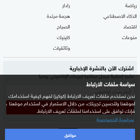
رياضة
رادار
الذكاء الاصطناعي
هجمة مرتدة
اقتصاد
الصباح
منوعات
كلينيك
وثائقيات
اشترك الآن بالنشرة الإخبارية
نشرة إخبارية ترسل مباشرة لبريدك الإلكتروني يوميا
سياسة ملفات الارتباط
نحن نستخدم ملفات تعريف الارتباط (كوكيز) لفهم كيفية استخدامك
لموقعنا ولتحسين تجربتك. من خلال الاستمرار في استخدام موقعنا ،
إشترك
فإنك توافق على استخدامنا لملفات تعريف الارتباط.
سياسية الخصوصية
موافق