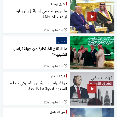
شرق أوسط
قلق وترقب في إسرائيل إثر زيارة
ترامب للمنطقة
14 مايو 2025
l
خاص
ما النتائج المُنتظرة من جولة ترامب
الخليجية؟
14 مايو 2025
l
غرفة الأخبار
جولة ترامب.. الرئيس الأميركي يبدأ من
السعودية جولته الخليجية
14 مايو 2025
l
بين العواجل