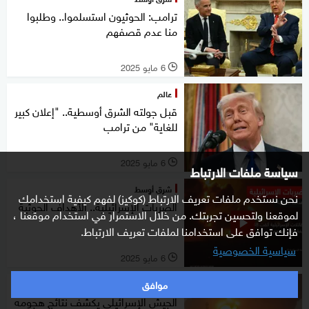
ترامب: الحوثيون استسلموا.. وطلبوا
منا عدم قصفهم
6 مايو 2025
l
عالم
قبل جولته الشرق أوسطية.. "إعلان كبير
للغاية" من ترامب
6 مايو 2025
l
سياسة ملفات الارتباط
شرق أوسط
نحن نستخدم ملفات تعريف الارتباط (كوكيز) لفهم كيفية استخدامك
الضربات الإسرائيلية.. الأهداف الحوثية
لموقعنا ولتحسين تجربتك. من خلال الاستمرار في استخدام موقعنا ،
فإنك توافق على استخدامنا لملفات تعريف الارتباط.
سياسية الخصوصية
6 مايو 2025
l
موافق
شرق أوسط
الجيش الإسرائيلي يكشف نتائج هجومه