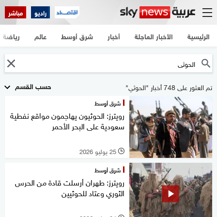
راديو
مباشر
الرئيسية
الأخبار العاجلة
أخبار
شرق أوسط
عالم
رياضة
حسب القسم
تم العثور على 748 أخبار "الحوثي"
شرق أوسط
رويترز: الحوثيون يهاجمون مواقع نفطية
سعودية على البحر الأحمر
25 يوليو 2026
l
شرق أوسط
رويترز: طهران أرسلت قادة من الحرس
الثوري وعتاد للحوثيين