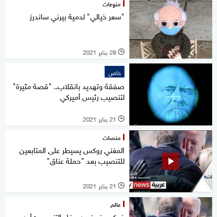
منوعات
"سعر خيالي" لدمية بيرني ساندرز
28 يناير 2021
l
خاص
صفقة وتهديد بانقلاب.. "قصة مثيرة"
لتنصيب رئيس أميركي
21 يناير 2021
l
منصات
المغني روكس يسيطر على المتابعين
للتنصيب بعد "حملة عناق"
21 يناير 2021
l
عالم
فوكس نيوز عن حفل التنصيب: أين