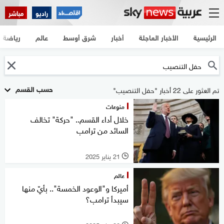
راديو
مباشر
الرئيسية
الأخبار العاجلة
أخبار
شرق أوسط
عالم
رياضة
حسب القسم
تم العثور على 22 أخبار "حفل التنصيب"
منوعات
خلال أداء القسم.. "حركة" تخالف
السائد من ترامب
21 يناير 2025
l
عالم
أميركا و"الوعود الخمسة".. بأيّ منها
سيبدأ ترامب؟