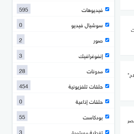
595
فيديوهات
0
سوشيال فيديو
ت
2
صور
3
إنفوغرافيك
28
مدونات
اح"
454
حلقات تلفزيونية
0
حلقات إذاعية
55
بودكاست
مصر
3
تغطية مستمرة