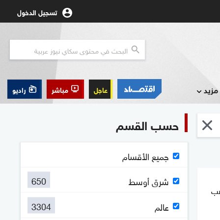
تسجيل الدخول
مزيد
عاجل
مباشر
راديو
حسب القسم
جميع الأقسام
650
شرق أوسط
هب
3304
عالم