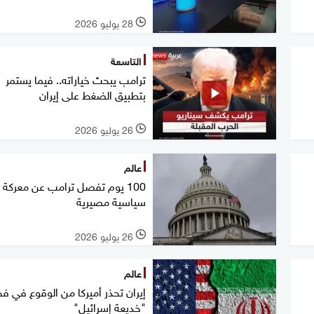
28 يوليو 2026
l
التاسعة
ترامب يبحث خياراته.. فيما يستمر
بتطبيق الضغط على إيران
26 يوليو 2026
l
عالم
100 يوم تفصل ترامب عن معركة
سياسية مصيرية
26 يوليو 2026
l
عالم
إيران تحذر أميركا من الوقوع في فخ
"خديعة إسرائيل"