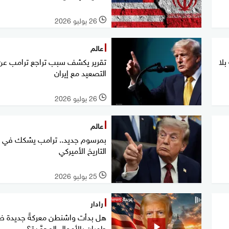
26 يوليو 2026
l
عالم
بلا
تقرير يكشف سبب تراجع ترامب عن
التصعيد مع إيران
26 يوليو 2026
l
عالم
بمرسوم جديد.. ترامب يشكك في ر
التاريخ الأميركي
25 يوليو 2026
l
رادار
هل بدأت واشنطن معركةً جديدة ض
طهران بالأموال المجمَّدة؟