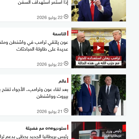
إذا استمر استهداف السفن
22 يوليو 2026
l
التاسعة
عون يلتقي ترامب في واشنطن ومل
عديدة على طاولة المباحثات
22 يوليو 2026
l
عالم
بعد لقاء عون وترامب.. الأجواء تفتح 
بيروت وواشنطن
21 يوليو 2026
l
ستوديوone مع فضيلة
رئيس بريطانيا الجديد يحظى بدعم تر