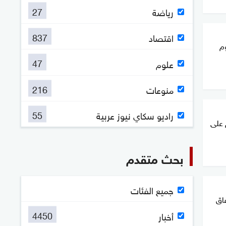
27
رياضة
837
اقتصاد
م
47
علوم
216
منوعات
55
راديو سكاي نيوز عربية
 على
بحث متقدم
جميع الفئات
اق
4450
أخبار