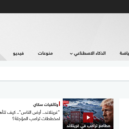
ياضة
الذكاء الاصطناعي
منوعات
فيديو
وثائقيات سكاي
"غرينلاند.. أرض الناس".. كيف تتأ
لمخططات ترامب المؤجلة؟