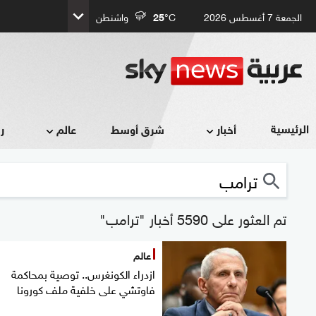
الجمعة 7 أغسطس 2026
°C
25
واشنطن
الرئيسية
أخبار
شرق أوسط
عالم
ر
تم العثور على 5590 أخبار "ترامب"
عالم
ازدراء الكونغرس.. توصية بمحاكمة
فاوتشي على خلفية ملف كورونا