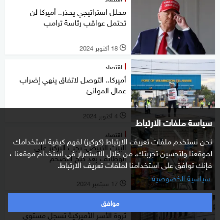
محلل استراتيجي يحذر.. أميركا لن
تحتمل عواقب رئاسة ترامب
18 أكتوبر 2024
l
اقتصاد
أميركا.. التوصل لاتفاق ينهي إضراب
عمال الموانئ
4 أكتوبر 2024
l
سياسة ملفات الارتباط
اقتصاد
نحن نستخدم ملفات تعريف الارتباط (كوكيز) لفهم كيفية استخدامك
البيت الأبيض: يجب التركيز على
لموقعنا ولتحسين تجربتك. من خلال الاستمرار في استخدام موقعنا ،
الوظائف بعد كبح التضخم
فإنك توافق على استخدامنا لملفات تعريف الارتباط.
سياسية الخصوصية
17 سبتمبر 2024
l
موافق
اقتصاد
ثروة الأسر الأميركية تسجل مستوى