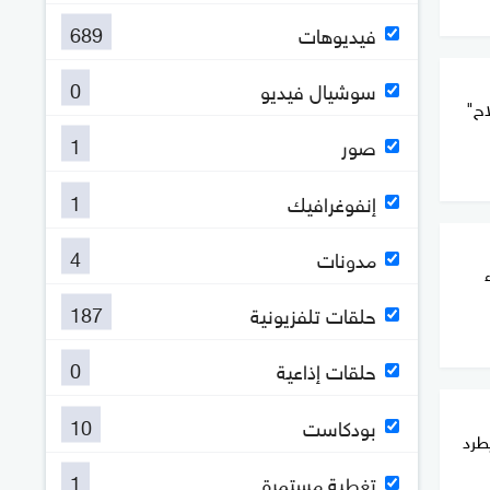
689
فيديوهات
0
سوشيال فيديو
اح"
1
صور
1
إنفوغرافيك
4
مدونات
187
حلقات تلفزيونية
0
حلقات إذاعية
10
بودكاست
طرد
1
تغطية مستمرة