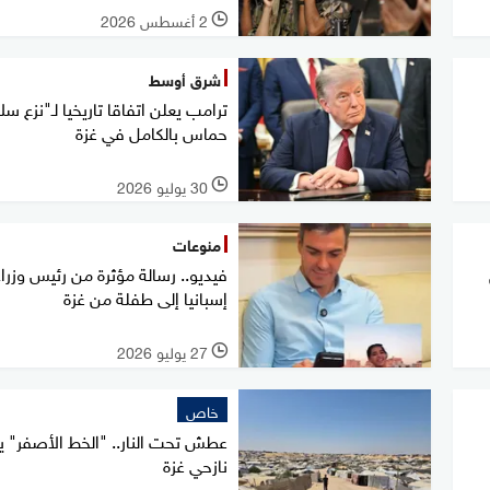
2 أغسطس 2026
l
شرق أوسط
ترامب يعلن اتفاقا تاريخيا لـ"نزع سل
حماس بالكامل في غزة
30 يوليو 2026
l
منوعات
فيديو.. رسالة مؤثرة من رئيس وزراء
إسبانيا إلى طفلة من غزة
27 يوليو 2026
l
خاص
عطش تحت النار.. "الخط الأصفر" ي
نازحي غزة