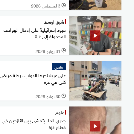
3 أغسطس 2026
l
شرق أوسط
قيود إسرائيلية على إدخال الهواتف
المحمولة إلى غزة
31 يوليو 2026
l
خاص
على عربة تجرها الدواب.. رحلة مريض
كلى في غزة
30 يوليو 2026
l
علوم
جدري الماء يتفشى بين النازحين في
قطاع غزة