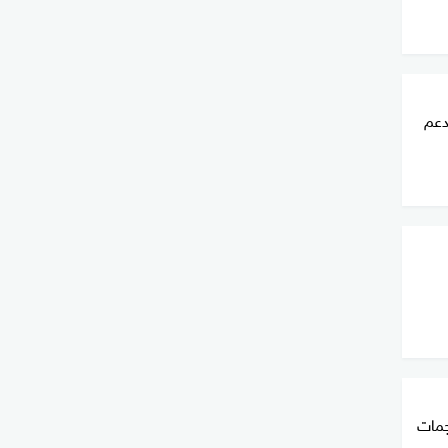
دعم
 8 وإصابة 27 بهجمات