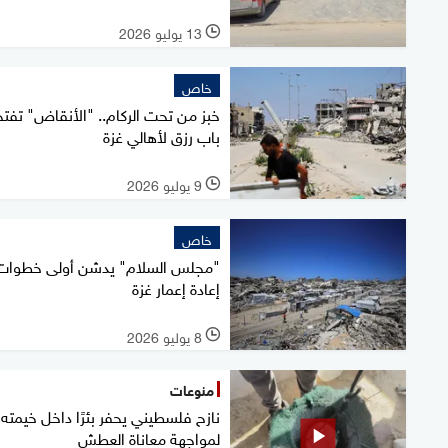
13 يوليو 2026
l
خاص
خبز من تحت الركام.. "الأنقاض" تفتح
باب رزق لأهالي غزة
9 يوليو 2026
l
خاص
"مجلس السلام" يدشن أولى خطوات
إعادة إعمار غزة
8 يوليو 2026
l
منوعات
نازح فلسطيني يحفر بئرًا داخل خيمته
لمواجهة معاناة العطش