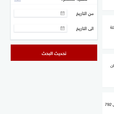
من التاريخ
لة
الى التاريخ
تحديث البحث
ان
دخول قوافل إماراتية إلى غزة تحمل 792