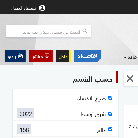
تسجيل الدخول
مزيد
عاجل
مباشر
راديو
حسب القسم
جميع الأقسام
3022
شرق أوسط
غزة
158
عالم