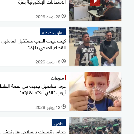
الامتحانات الإلكترونية بغزة
22 يونيو 2026
l
تقارير مصورة
كيف غيرت الحرب مستقبل العاملين 
القطاع الصحي بغزة؟
19 يونيو 2026
l
منوعات
غزة.. تفاصيل جديدة في قصة الطفل
أيوب "الذي أبكته نظارته"
12 يونيو 2026
l
خاص
حماس تتمسك بالسلاح.. هل تخشى