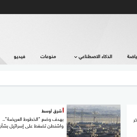
ياضة
الذكاء الاصطناعي
منوعات
فيديو
شرق أوسط
بهدف وضع "الخطوط العريضة"..
ر
واشنطن تضغط على إسرائيل بشأن 