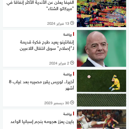
الفيفا يعلن عن الأندية الأكثر إنفاقا في
"ميركاتو الشتاء"
13 فبراير 2024
l
رياضة
إنفانتينو يعيد طرح فكرة قديمة
لـ"إصلاح" سوق انتقال اللاعبين
2 فبراير 2024
l
رياضة
أخيرا.. لوريس يقرر مصيره بعد غياب 8
أشهر
30 ديسمبر 2023
l
رياضة
بايرن يعزز هجومه بنجم إسبانيا الواعد