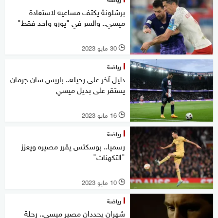
برشلونة يكثف مساعيه لاستعادة
ميسي.. والسر في "يورو واحد فقط"
30 مايو 2023
l
رياضة
دليل آخر على رحيله.. باريس سان جرمان
يستقر على بديل ميسي
16 مايو 2023
l
رياضة
رسميا.. بوسكتس يقرر مصيره ويعزز
"التكهنات"
10 مايو 2023
l
رياضة
شهران يحددان مصير ميسي.. رحلة