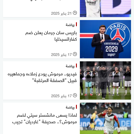
21 يناير 2025
l
رياضة
باريس سان جرمان يعلن ضم
كفاراتسيخليا
17 يناير 2025
l
رياضة
فيديو.. مرموش يودع زملاءه وجماهيره
قبيل "الصفقة المرتقبة"
17 يناير 2025
l
رياضة
لماذا يسعى مانشستر سيتي لضم
مرموش؟.. صحيفة "غارديان" تجيب