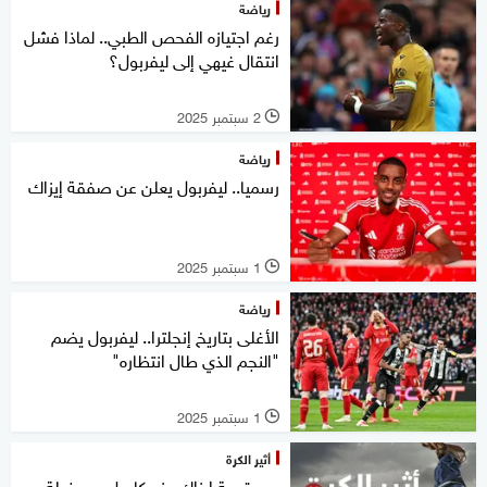
رياضة
رغم اجتيازه الفحص الطبي.. لماذا فشل
انتقال غيهي إلى ليفربول؟
2 سبتمبر 2025
l
رياضة
رسميا.. ليفربول يعلن عن صفقة إيزاك
1 سبتمبر 2025
l
رياضة
الأغلى بتاريخ إنجلترا.. ليفربول يضم
"النجم الذي طال انتظاره"
1 سبتمبر 2025
l
أثير الكرة
بعد قصة إيزاك ونيوكاسل.. معضلة