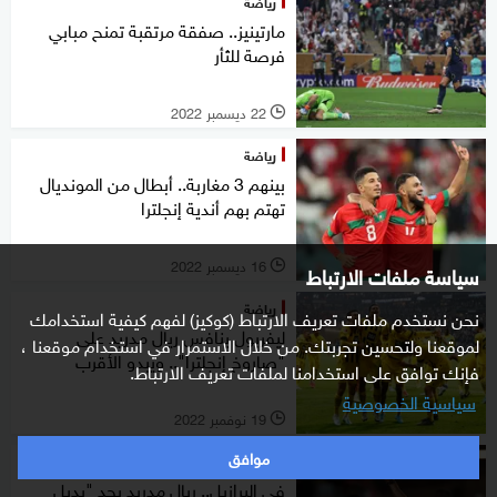
رياضة
مارتينيز.. صفقة مرتقبة تمنح مبابي
فرصة للثأر
22 ديسمبر 2022
l
رياضة
بينهم 3 مغاربة.. أبطال من المونديال
تهتم بهم أندية إنجلترا
16 ديسمبر 2022
سياسة ملفات الارتباط
l
رياضة
نحن نستخدم ملفات تعريف الارتباط (كوكيز) لفهم كيفية استخدامك
ليفربول ينافس ريال مدريد على
لموقعنا ولتحسين تجربتك. من خلال الاستمرار في استخدام موقعنا ،
"صاروخ إنجلترا".. ويبدو الأقرب
فإنك توافق على استخدامنا لملفات تعريف الارتباط.
سياسية الخصوصية
19 نوفمبر 2022
l
موافق
رياضة
في البرازيل.. ريال مدريد يجد "بديل