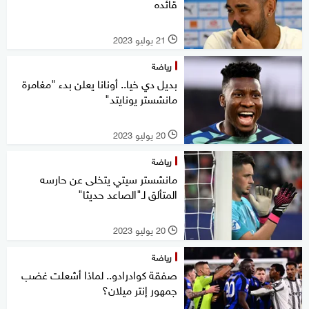
قائده
21 يوليو 2023
l
رياضة
بديل دي خيا.. أونانا يعلن بدء "مغامرة
مانشستر يونايتد"
20 يوليو 2023
l
رياضة
مانشستر سيتي يتخلى عن حارسه
المتألق لـ"الصاعد حديثا"
20 يوليو 2023
l
رياضة
صفقة كوادرادو.. لماذا أشعلت غضب
جمهور إنتر ميلان؟