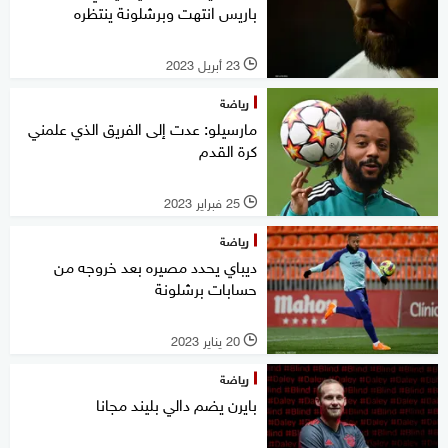
باريس انتهت وبرشلونة ينتظره
23 أبريل 2023
l
رياضة
مارسيلو: عدت إلى الفريق الذي علمني
كرة القدم
25 فبراير 2023
l
رياضة
ديباي يحدد مصيره بعد خروجه من
حسابات برشلونة
20 يناير 2023
l
رياضة
بايرن يضم دالي بليند مجانا