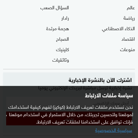
عالم
السؤال الصعب
رياضة
رادار
الذكاء الاصطناعي
هجمة مرتدة
اقتصاد
الصباح
منوعات
كلينيك
وثائقيات
اشترك الآن بالنشرة الإخبارية
نشرة إخبارية ترسل مباشرة لبريدك الإلكتروني يوميا
سياسة ملفات الارتباط
نحن نستخدم ملفات تعريف الارتباط (كوكيز) لفهم كيفية استخدامك
لموقعنا ولتحسين تجربتك. من خلال الاستمرار في استخدام موقعنا ،
إشترك
فإنك توافق على استخدامنا لملفات تعريف الارتباط.
سياسية الخصوصية