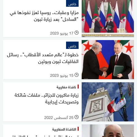
خاص
مزايا وعقبات.. روسيا تعزز نفوذها في
"الساحل" بعد زيارة تبون
17 يونيو 2023
l
خاص
خطوة لـ"عالم متعدد الأقطاب".. رسائل
اتفاقيات تبون وبوتين
15 يونيو 2023
l
نافذة مغاربية
زيارة ماكرون للجزائر.. ملفات شائكة
وتصريحات إيجابية
25 أغسطس 2022
l
النافذة المغاربية
تبون: الجزائر تستوفي شروط الالتحاق