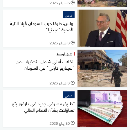
6 فبراير 2026
l
خاص
بولس: طرفا حرب السودان قَبِلا الآلية
الأممية "مبدئيا"
3 فبراير 2026
l
شرق أوسط
انفلات أمني شامل.. تحذيرات من
"سيناريو كارثي" في السودان
3 فبراير 2026
l
خاص
تطبيق مصرفي جديد في دارفور يثير
تساؤلات بشأن النظام المالي
30 يناير 2026
l