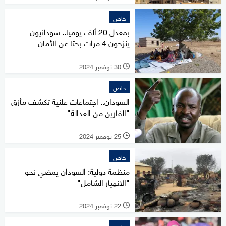
خاص
بمعدل 20 ألف يوميا.. سودانيون
ينزحون 4 مرات بحثا عن الأمان
30 نوفمبر 2024
l
خاص
السودان.. اجتماعات علنية تكشف مأزق
"الفارين من العدالة"
25 نوفمبر 2024
l
خاص
منظمة دولية: السودان يمضي نحو
"الانهيار الشامل"
22 نوفمبر 2024
l