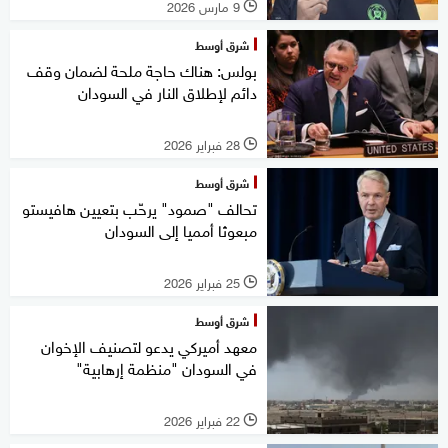
9 مارس 2026
l
شرق أوسط
بولس: هناك حاجة ملحة لضمان وقف
دائم لإطلاق النار في السودان
28 فبراير 2026
l
شرق أوسط
تحالف "صمود" يرحّب بتعيين هافيستو
مبعوثا أمميا إلى السودان
25 فبراير 2026
l
شرق أوسط
معهد أميركي يدعو لتصنيف الإخوان
في السودان "منظمة إرهابية"
22 فبراير 2026
l