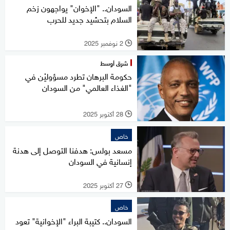
السودان.. "الإخوان" يواجهون زخم
السلام بتحشيد جديد للحرب
2 نوفمبر 2025
l
شرق أوسط
حكومة البرهان تطرد مسؤوليْن في
"الغذاء العالمي" من السودان
28 أكتوبر 2025
l
خاص
مسعد بولس: هدفنا التوصل إلى هدنة
إنسانية في السودان
27 أكتوبر 2025
l
خاص
السودان.. كتيبة البراء "الإخوانية" تعود