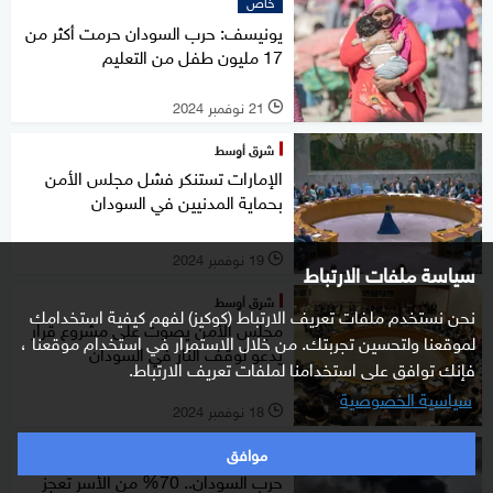
خاص
يونيسف: حرب السودان حرمت أكثر من
17 مليون طفل من التعليم
21 نوفمبر 2024
l
شرق أوسط
الإمارات تستنكر فشل مجلس الأمن
بحماية المدنيين في السودان
19 نوفمبر 2024
l
سياسة ملفات الارتباط
شرق أوسط
نحن نستخدم ملفات تعريف الارتباط (كوكيز) لفهم كيفية استخدامك
مجلس الأمن يصوت على مشروع قرار
لموقعنا ولتحسين تجربتك. من خلال الاستمرار في استخدام موقعنا ،
يدعو لوقف النار في السودان
فإنك توافق على استخدامنا لملفات تعريف الارتباط.
سياسية الخصوصية
18 نوفمبر 2024
l
موافق
شرق أوسط
حرب السودان.. 70% من الأسر تعجز