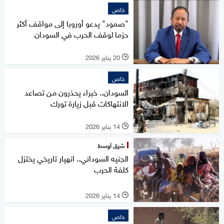
خاص
"صمود" يدعو أوروبا إلى مواقف أكثر
حزما لوقف الحرب في السودان
20 يناير 2026
l
خاص
السودان.. خبراء يحذرون من تصاعد
الانتهاكات قبل زيارة تورك
14 يناير 2026
l
شرق أوسط
الجنيه السوداني.. انهيار تاريخي يختزل
كلفة الحرب
14 يناير 2026
l
خاص