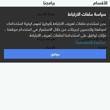
الأقسام
برامجنا
سياسة ملفات الارتباط
شرق أوسط
غرفة الأخبار
عالم
السؤال الصعب
نحن نستخدم ملفات تعريف الارتباط (كوكيز) لفهم كيفية استخدامك
لموقعنا ولتحسين تجربتك. من خلال الاستمرار في استخدام موقعنا ،
رياضة
رادار
فإنك توافق على استخدامنا لملفات تعريف الارتباط.
الذكاء الاصطناعي
هجمة مرتدة
سياسية الخصوصية
اقتصاد
الصباح
موافق
منوعات
كلينيك
وثائقيات
اشترك الآن بالنشرة الإخبارية
نشرة إخبارية ترسل مباشرة لبريدك الإلكتروني يوميا