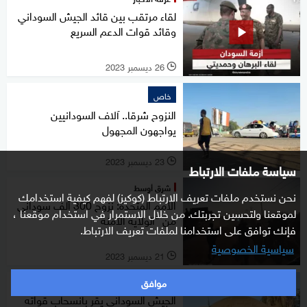
لقاء مرتقب بين قائد الجيش السوداني
وقائد قوات الدعم السريع
26 ديسمبر 2023
l
خاص
النزوح شرقا.. آلاف السودانيين
يواجهون المجهول
23 ديسمبر 2023
l
سياسة ملفات الارتباط
شرق أوسط
نحن نستخدم ملفات تعريف الارتباط (كوكيز) لفهم كيفية استخدامك
الأمم المتحدة: نزوح 300 ألف سوداني
لموقعنا ولتحسين تجربتك. من خلال الاستمرار في استخدام موقعنا ،
من "الولاية الآمنة"
فإنك توافق على استخدامنا لملفات تعريف الارتباط.
سياسية الخصوصية
21 ديسمبر 2023
l
موافق
شرق أوسط
الجيش السوداني يقر بانسحاب قواته