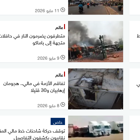
11 مايو 2026
l
عالم
ط
متطرفون يضرمون النار في حافلا
متجهة إلى باماكو
9 مايو 2026
l
عالم
تفاقم الأزمة في مالي.. هجومان
ي
إرهابيان و30 قتيلا
8 مايو 2026
l
خاص
توقف حركة شاحنات خط مالي المغ
نقابيون يكشفون التفاصيل