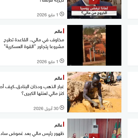
1 مايو 2026
l
عالم
مخاوف في مالي.. القاعدة تطرح
مشروعا يتجاور "القوة العسكرية"
1 مايو 2026
l
عالم
غبار الذهب ودخان البنادق..كيف أ
كنز مالي لعنتها الكبرى؟
30 أبريل 2026
l
عالم
ظهور رئيس مالي بعد غموض ساد إ