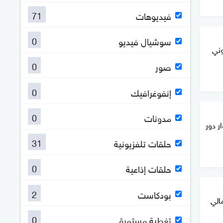
71
فيديوهات
0
سوشيال فيديو
وني
0
صور
0
إنفوغرافيك
0
مدونات
ر دور
31
حلقات تلفزيونية
0
حلقات إذاعية
2
بودكاست
الي
0
تغطية مستمرة