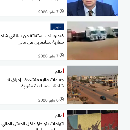
7 مايو 2026
l
خاص
فيديو: نداء استغاثة من سائقي شاح
مغاربة محاصرين في مالي
7 مايو 2026
l
عالم
جماعات مالية متشددة.. إحراق 6
شاحنات مساعدة مغربية
6 مايو 2026
l
عالم
اتهامات بتواطؤ داخل الجيش المالي 
جماعات مسلحة