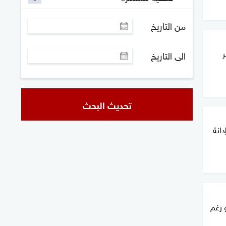
من التاريخ
ر
الى التاريخ
تحديث البحث
انة
و رغم