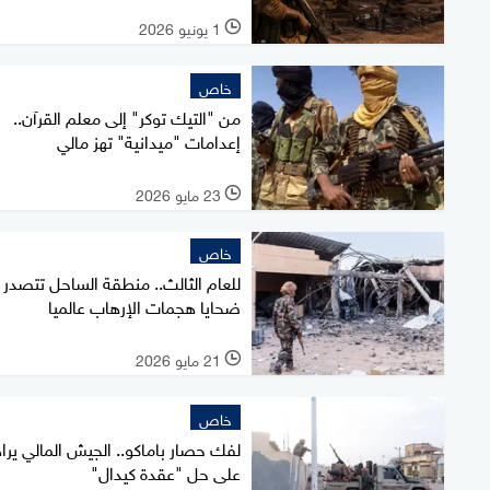
1 يونيو 2026
l
خاص
من "التيك توكر" إلى معلم القرآن..
إعدامات "ميدانية" تهز مالي
23 مايو 2026
l
خاص
للعام الثالث.. منطقة الساحل تتصدر
ضحايا هجمات الإرهاب عالميا
21 مايو 2026
l
خاص
لفك حصار باماكو.. الجيش المالي يرا
على حل "عقدة كيدال"