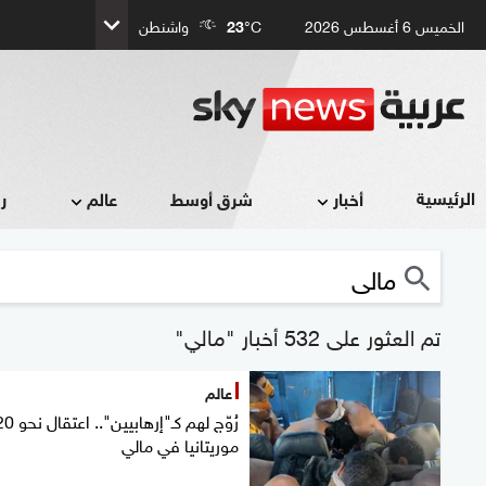
الخميس 6 أغسطس 2026
°C
23
واشنطن
الرئيسية
أخبار
شرق أوسط
عالم
ر
تم العثور على 532 أخبار "مالي"
عالم
رُوّج لهم كـ"إرهابيين".. اعت
موريتانيا في مالي