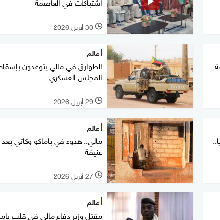
اشتباكات في العاصمة
30 أبريل 2026
l
عالم
ة
الطوارق في مالي يتوعدون بإسقاط
المجلس العسكري
29 أبريل 2026
l
عالم
..
مالي.. هدوء في باماكو وكاتي بعد أ
عنيفة
27 أبريل 2026
l
عالم
مقتل وزير دفاع مالي في قلب باما