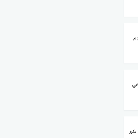
م
في
تكرر