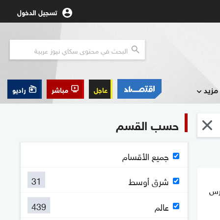
تسجيل الدخول
مزيد
عاجل
مباشر
راديو
حسب القسم
جميع الأقسام
31
شرق أوسط
رس
439
عالم