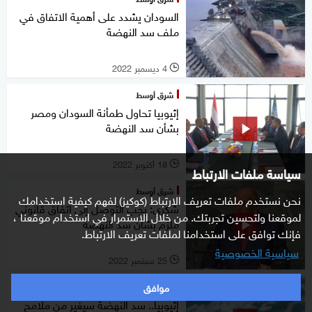
السودان يشدد على أهمية الاتفاق في
ملف سد النهضة
4 ديسمبر 2022
l
شرق أوسط
إثيوبيا تحاول طمأنة السودان ومصر
بشأن سد النهضة
18 أكتوبر 2022
l
سياسة ملفات الارتباط
شرق أوسط
نحن نستخدم ملفات تعريف الارتباط (كوكيز) لفهم كيفية استخدامك
شكري: يجب التوصل إلى اتفاق قانوني
لموقعنا ولتحسين تجربتك. من خلال الاستمرار في استخدام موقعنا ،
ملزم بشأن سد النهضة
فإنك توافق على استخدامنا لملفات تعريف الارتباط.
سياسية الخصوصية
25 سبتمبر 2022
l
موافق
عالم
إثيوبيا.. سد النهضة سيغير من ملامح