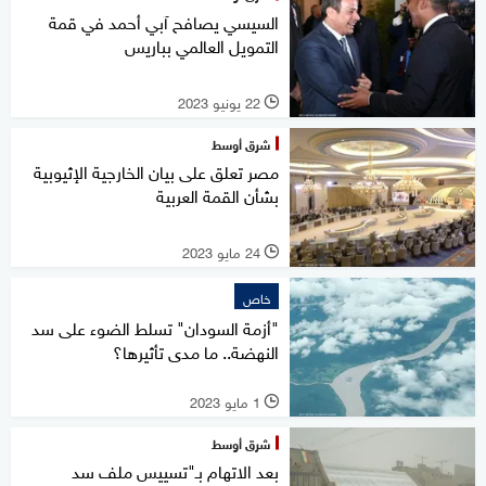
السيسي يصافح آبي أحمد في قمة
التمويل العالمي بباريس
22 يونيو 2023
l
شرق أوسط
مصر تعلق على بيان الخارجية الإثيوبية
بشأن القمة العربية
24 مايو 2023
l
خاص
"أزمة السودان" تسلط الضوء على سد
النهضة.. ما مدى تأثيرها؟
1 مايو 2023
l
شرق أوسط
بعد الاتهام بـ"تسييس ملف سد