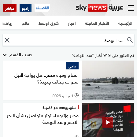
راديو
مباشر
الرئيسية
الأخبار العاجلة
أخبار
شرق أوسط
عالم
رياضة
حسب القسم
تم العثور على 919 أخبار "سد النهضة"
خاص
المناخ ومياه مصر.. هل يواجه النيل
سنوات جفاف جديدة؟
1 يوليو 2026
l
ستوديوone مع فضيلة
مصر وإثيوبيا.. توتر متواصل بشأن البحر
الأحمر وسد النهضة