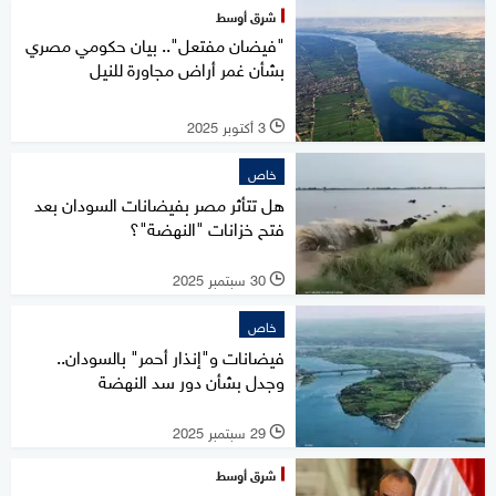
شرق أوسط
"فيضان مفتعل".. بيان حكومي مصري
بشأن غمر أراض مجاورة للنيل
3 أكتوبر 2025
l
خاص
هل تتأثر مصر بفيضانات السودان بعد
فتح خزانات "النهضة"؟
30 سبتمبر 2025
l
خاص
فيضانات و"إنذار أحمر" بالسودان..
وجدل بشأن دور سد النهضة
29 سبتمبر 2025
l
شرق أوسط