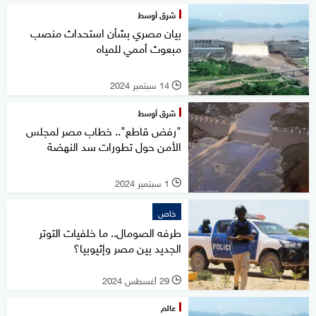
شرق أوسط
بيان مصري بشأن استحداث منصب
مبعوث أممي للمياه
14 سبتمبر 2024
l
شرق أوسط
"رفض قاطع".. خطاب مصر لمجلس
الأمن حول تطورات سد النهضة
1 سبتمبر 2024
l
خاص
طرفه الصومال.. ما خلفيات التوتر
الجديد بين مصر وإثيوبيا؟
29 أغسطس 2024
l
عالم