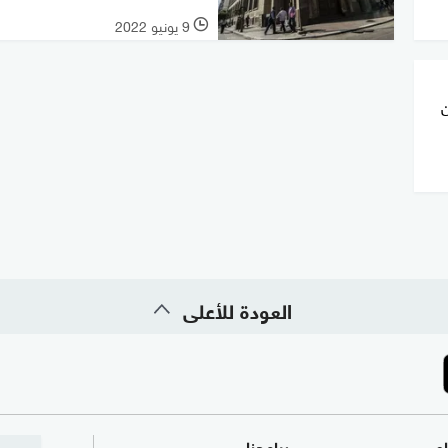
9 يونيو 2022
l
من
العودة للأعلى
ام
برامجنا