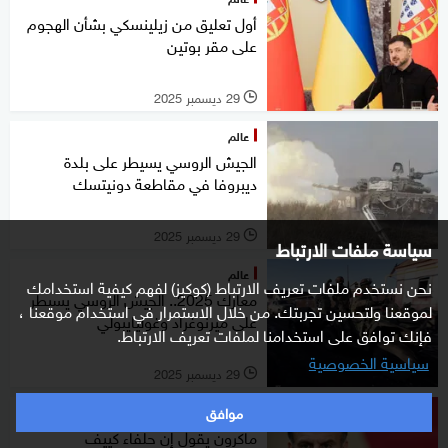
أول تعليق من زيلينسكي بشأن الهجوم
على مقر بوتين
29 ديسمبر 2025
l
عالم
الجيش الروسي يسيطر على بلدة
ديبروفا في مقاطعة دونيتسك
29 ديسمبر 2025
l
سياسة ملفات الارتباط
عالم
نحن نستخدم ملفات تعريف الارتباط (كوكيز) لفهم كيفية استخدامك
معارك 2025.. الجيش الروسي يسيطر
لموقعنا ولتحسين تجربتك. من خلال الاستمرار في استخدام موقعنا ،
على ميرنوغراد وغوليايبولي
فإنك توافق على استخدامنا لملفات تعريف الارتباط.
سياسية الخصوصية
29 ديسمبر 2025
l
موافق
عالم
ماكرون يقول إن حلفاء كييف