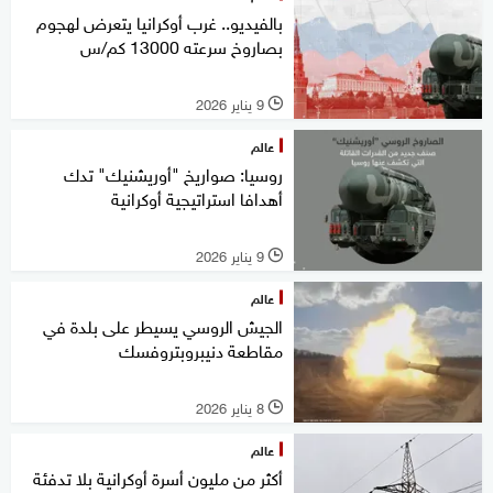
بالفيديو.. غرب أوكرانيا يتعرض لهجوم
بصاروخ سرعته 13000 كم/س
9 يناير 2026
l
عالم
روسيا: صواريخ "أوريشنيك" تدك
أهدافا استراتيجية أوكرانية
9 يناير 2026
l
عالم
الجيش الروسي يسيطر على بلدة في
مقاطعة دنيبروبتروفسك
8 يناير 2026
l
عالم
أكثر من مليون أسرة أوكرانية بلا تدفئة