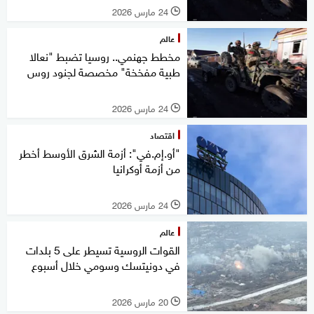
24 مارس 2026
l
عالم
مخطط جهنمي.. روسيا تضبط "نعالا
طبية مفخخة" مخصصة لجنود روس
24 مارس 2026
l
اقتصاد
"أو.إم.في": أزمة الشرق الأوسط أخطر
من أزمة أوكرانيا
24 مارس 2026
l
عالم
القوات الروسية تسيطر على 5 بلدات
في دونيتسك وسومي خلال أسبوع
20 مارس 2026
l