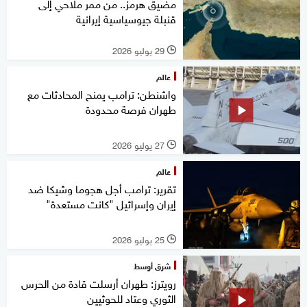
مضيق هرمز.. من ممر ملاحي إلى
قنبلة جيوسياسية إيرانية
29 يوليو 2026
l
عالم
واشنطن: ترامب يمنح المحادثات مع
طهران فرصة محدودة
27 يوليو 2026
l
عالم
تقرير: ترامب أجل هجوما وشيكا ضد
إيران وإسرائيل "كانت مستعدة"
25 يوليو 2026
l
شرق أوسط
رويترز: طهران أرسلت قادة من الحرس
الثوري وعتاد للحوثيين