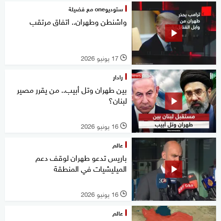
ستوديوone مع فضيلة
واشنطن وطهران.. اتفاق مرتقب
17 يونيو 2026
l
رادار
بين طهران وتل أبيب.. من يقرر مصير
لبنان؟
16 يونيو 2026
l
عالم
باريس تدعو طهران لوقف دعم
الميليشيات في المنطقة
16 يونيو 2026
l
عالم