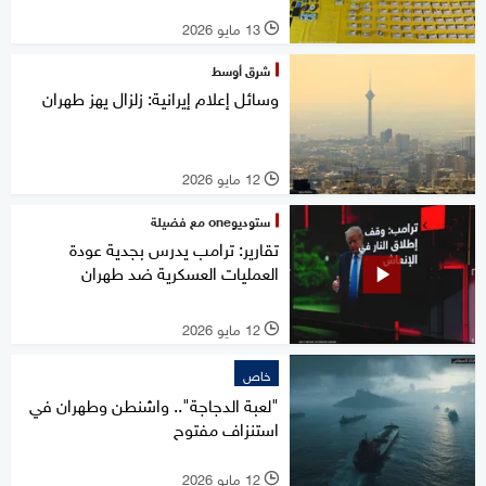
13 مايو 2026
l
شرق أوسط
وسائل إعلام إيرانية: زلزال يهز طهران
12 مايو 2026
l
ستوديوone مع فضيلة
تقارير: ترامب يدرس بجدية عودة
العمليات العسكرية ضد طهران
12 مايو 2026
l
خاص
"لعبة الدجاجة".. واشنطن وطهران في
استنزاف مفتوح
12 مايو 2026
l