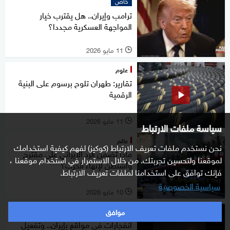
خاص
ترامب وإيران.. هل يقترب خيار
المواجهة العسكرية مجددا؟
11 مايو 2026
l
علوم
تقارير: طهران تلوح برسوم على البنية
الرقمية
11 مايو 2026
l
سياسة ملفات الارتباط
عالم
نحن نستخدم ملفات تعريف الارتباط (كوكيز) لفهم كيفية استخدامك
ماذا تضمن الرد الإيراني على مقترح
لموقعنا ولتحسين تجربتك. من خلال الاستمرار في استخدام موقعنا ،
واشنطن لإنهاء الحرب؟
فإنك توافق على استخدامنا لملفات تعريف الارتباط.
سياسية الخصوصية
10 مايو 2026
l
موافق
عالم
انفجارات في مواقع بإيران.. وتفعيل