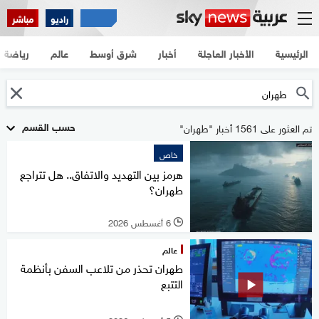
راديو
مباشر
الرئيسية
الأخبار العاجلة
أخبار
شرق أوسط
عالم
رياضة
حسب القسم
تم العثور على 1561 أخبار "طهران"
خاص
هرمز بين التهديد والاتفاق.. هل تتراجع
طهران؟
6 أغسطس 2026
l
عالم
طهران تحذر من تلاعب السفن بأنظمة
التتبع