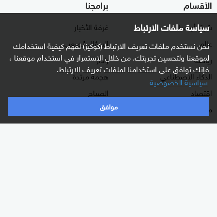
الأقسام
برامجنا
سياسة ملفات الارتباط
شرق أوسط
غرفة الأخبار
عالم
السؤال الصعب
نحن نستخدم ملفات تعريف الارتباط (كوكيز) لفهم كيفية استخدامك
لموقعنا ولتحسين تجربتك. من خلال الاستمرار في استخدام موقعنا ،
رياضة
رادار
فإنك توافق على استخدامنا لملفات تعريف الارتباط.
الذكاء الاصطناعي
هجمة مرتدة
سياسية الخصوصية
اقتصاد
الصباح
موافق
منوعات
كلينيك
وثائقيات
اشترك الآن بالنشرة الإخبارية
نشرة إخبارية ترسل مباشرة لبريدك الإلكتروني يوميا