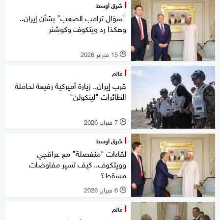
شرق أوسط
"سؤال ترامب الصعب" بشأن إيران..
وهكذا رد ويتكوف وكوشنر
15 فبراير 2026
l
عالم
قرب إيران.. زيارة أميركية رفيعة لحاملة
الطائرات "لينكولن"
7 فبراير 2026
l
شرق أوسط
لقاءات "منفصلة" مع عراقجي
وويتكوف.. كيف تسير مفاوضات
مسقط؟
6 فبراير 2026
l
عالم