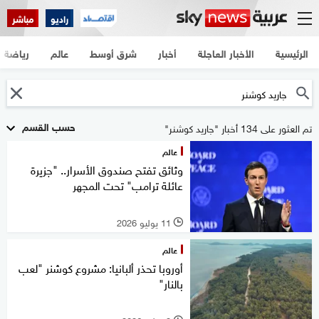
راديو
مباشر
الرئيسية
الأخبار العاجلة
أخبار
شرق أوسط
عالم
رياضة
حسب القسم
تم العثور على 134 أخبار "جاريد كوشنر"
عالم
وثائق تفتح صندوق الأسرار.. "جزيرة
عائلة ترامب" تحت المجهر
11 يوليو 2026
l
عالم
أوروبا تحذر ألبانيا: مشروع كوشنر "لعب
بالنار"