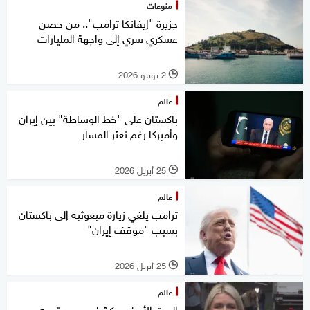
منوعات
جزيرة "إيفانكا ترامب".. من حصن
عسكري سري إلى واجهة المليارات
2 يونيو 2026
l
عالم
باكستان على "خط الوساطة" بين إيران
وأميركا رغم تعثر المسار
25 أبريل 2026
l
عالم
ترامب يلغي زيارة مبعوثيه إلى باكستان
بسبب "موقف إيران"
25 أبريل 2026
l
عالم
البيت الأبيض يكشف موعد توجه