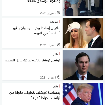
ومثلجات وشقق فارهة
8 فبراير 2021
l
منوعات
ملايين إيفانكا وكوشنر.. بيان يظهر
"تراجعا" في الثروة
3 فبراير 2021
l
عالم
ترشيح كوشنر ونائبه لجائزة نوبل للسلام
1 فبراير 2021
l
عالم
بمساعدة كوشنر.. خطوات عاجلة من
ترامب لإحباط "عزله"