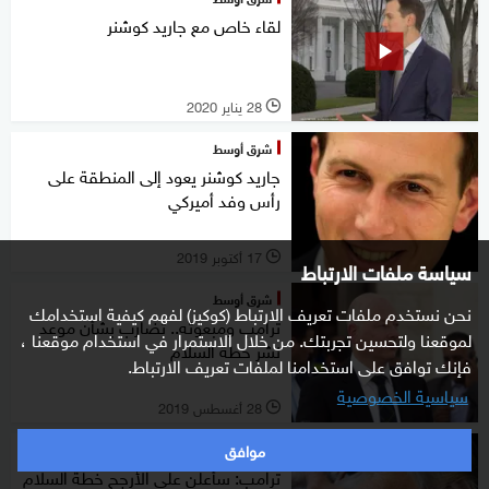
لقاء خاص مع جاريد كوشنر
28 يناير 2020
l
شرق أوسط
جاريد كوشنر يعود إلى المنطقة على
رأس وفد أميركي
17 أكتوبر 2019
l
سياسة ملفات الارتباط
شرق أوسط
نحن نستخدم ملفات تعريف الارتباط (كوكيز) لفهم كيفية استخدامك
ترامب ومبعوثه.. تضارب بشأن موعد
لموقعنا ولتحسين تجربتك. من خلال الاستمرار في استخدام موقعنا ،
نشر خطة السلام
فإنك توافق على استخدامنا لملفات تعريف الارتباط.
سياسية الخصوصية
28 أغسطس 2019
l
موافق
شرق أوسط
ترامب: سأعلن على الأرجح خطة السلام