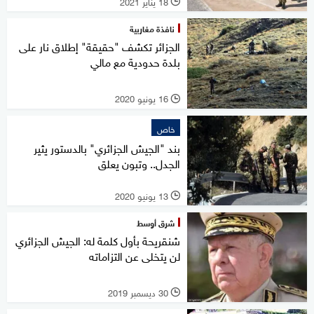
18 يناير 2021
l
نافذة مغاربية
الجزائر تكشف "حقيقة" إطلاق نار على
بلدة حدودية مع مالي
16 يونيو 2020
l
خاص
بند "الجيش الجزائري" بالدستور يثير
الجدل.. وتبون يعلق
13 يونيو 2020
l
شرق أوسط
شنقريحة بأول كلمة له: الجيش الجزائري
لن يتخلى عن التزاماته
30 ديسمبر 2019
l