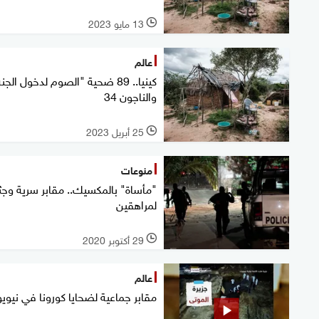
13 مايو 2023
l
عالم
كينيا.. 89 ضحية "الصوم لدخول الجن
والناجون 34
25 أبريل 2023
l
منوعات
"مأساة" بالمكسيك.. مقابر سرية وج
لمراهقين
29 أكتوبر 2020
l
عالم
مقابر جماعية لضحايا كورونا في نيوي