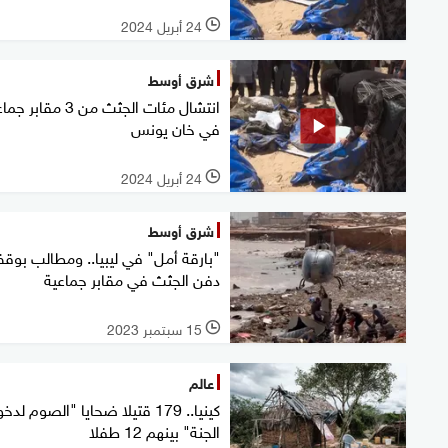
24 أبريل 2024
l
شرق أوسط
انتشال مئات الجثث من 3 مقابر
في خان يونس
24 أبريل 2024
l
شرق أوسط
"بارقة أمل" في ليبيا.. ومطالب بوق
دفن الجثث في مقابر جماعية
15 سبتمبر 2023
l
عالم
كينيا.. 179 قتيلا ضحايا "الصوم لدخ
الجنة" بينهم 12 طفلا