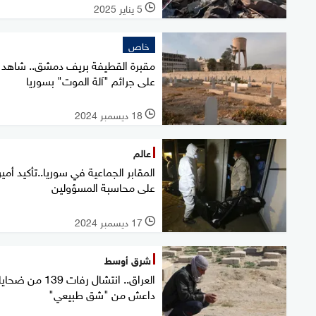
5 يناير 2025
l
خاص
مقبرة القطيفة بريف دمشق.. شاهد
على جرائم "آلة الموت" بسوريا
18 ديسمبر 2024
l
عالم
المقابر الجماعية في سوريا..تأكيد أمي
على محاسبة المسؤولين
17 ديسمبر 2024
l
شرق أوسط
العراق.. انتشال رفات 139 من ضحاي
داعش من "شق طبيعي"