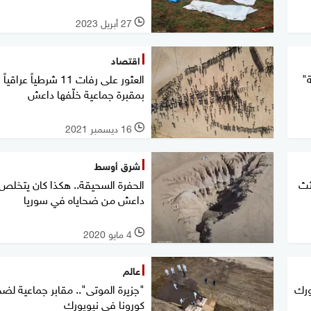
27 أبريل 2023
l
اقتصاد
ة"
العثور على رفات 11 شرطياً عراقياً
بمقبرة جماعية خلّفها داعش
16 ديسمبر 2021
l
شرق أوسط
ثث
الحفرة السحيقة.. هكذا كان يتخلص
داعش من ضحاياه في سوريا
4 مايو 2020
l
عالم
ورك
"جزيرة الموتى".. مقابر جماعية لضح
كورونا في نيويورك