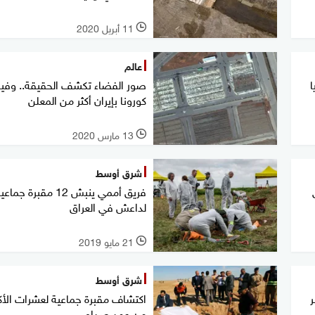
11 أبريل 2020
l
عالم
ا
صور الفضاء تكشف الحقيقة.. وفي
كورونا بإيران أكثر من المعلن
13 مارس 2020
l
شرق أوسط
فريق أممي ينبش 12 مقبرة جماع
لداعش في العراق
21 مايو 2019
l
شرق أوسط
بر
اكتشاف مقبرة جماعية لعشرات الأكر
من عهد صدام