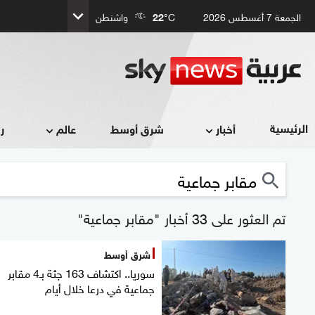
الجمعة 7 أغسطس 2026
°C
22
واشنطن
الرئيسية
أخبار
شرق أوسط
عالم
ر
تم العثور على 33 أخبار "مقابر جماعية"
شرق أوسط
سوريا.. اكتشاف 163 جثة بـ4 مقابر
جماعية في درعا خلال أيام