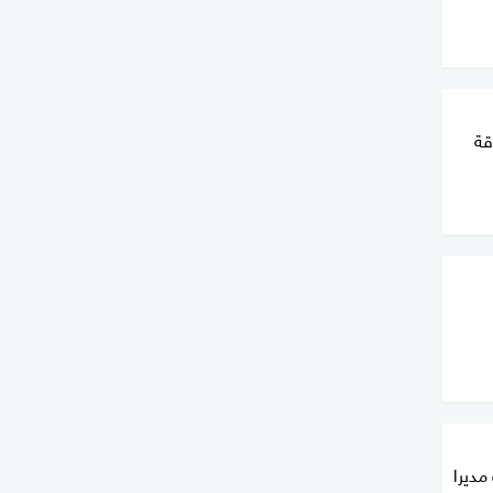
قة
مديرا