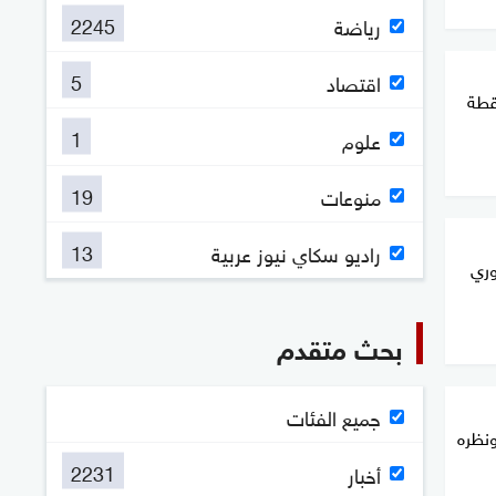
2245
رياضة
5
اقتصاد
قطة
1
علوم
19
منوعات
13
راديو سكاي نيوز عربية
وري
بحث متقدم
جميع الفئات
د 22 عاما.. ونظره
2231
أخبار