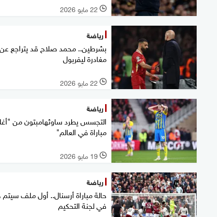
22 مايو 2026
l
رياضة
بشرطين.. محمد صلاح قد يتراجع عن
مغادرة ليفربول
22 مايو 2026
l
رياضة
التجسس يطرد ساوثهامبتون من "أغل
مباراة في العالم"
19 مايو 2026
l
رياضة
حالة مباراة أرسنال.. أول ملف سيتم 
في لجنة التحكيم