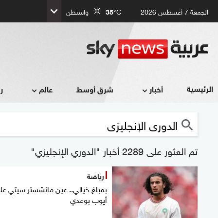
الجمعة 7 أغسطس 2026
°C
35
واشنطن
الرئيسية
أخبار
شرق أوسط
عالم
ر
تم العثور على 2289 أخبار "الدوري الإنجليزي"
رياضة
بمبلغ خيالي.. عين مانشستر سيتي عل
أيوب بوعدي