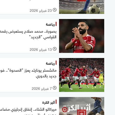
23 فبراير 2026
l
رياضة
بصورة.. محمد صلاح يستعرض رقمه
القياسي "الجديد"
13 فبراير 2026
l
رياضة
مانشستر يونايتد يعزز "الصحوة".. فوز
جديد بالدوري
7 فبراير 2026
l
أثير الكرة
ميركاتو الشتاء.. إنفاق إنجليزي مضا
وهدوء إسباني مدروس