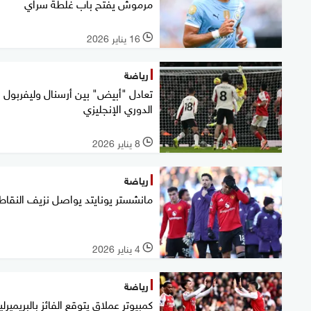
مرموش يفتح باب غلطة سراي
16 يناير 2026
l
رياضة
تعادل "أبيض" بين أرسنال وليفربول 
الدوري الإنجليزي
8 يناير 2026
l
رياضة
مانشستر يونايتد يواصل نزيف النقاط
4 يناير 2026
l
رياضة
كمبيوتر عملاق يتوقع الفائز بالبريميرلي