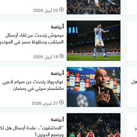
20 أبريل 2026
l
رياضة
مرموش يتحدث عن لقاء أرسنال
المرتقب وحظوظ مصر في الموندي
18 أبريل 2026
l
رياضة
هل
غوارديولا يتحدث عن صيام لاعبي
مانشستر سيتي في رمضان
27 فبراير 2026
l
رياضة
ر
"المختنقون".. عقدة أرسنال هل تك
ويضيع الدوري؟