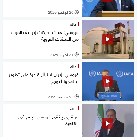
20 نوفمبر 2025
l
عالم
غروسي: هناك تحركات إيرانية بالقرب
من المنشآت النووية
31 أكتوبر 2025
l
عالم
غروسي: إيران لا تزال قادرة على تطوير
برنامجها النووي
25 سبتمبر 2025
l
عالم
عراقجي يلتقي غروسي اليوم في
القاهرة