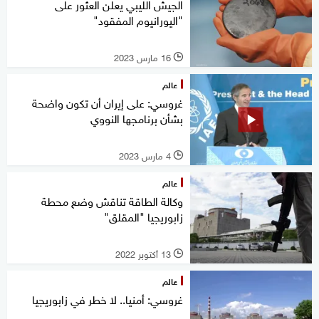
الجيش الليبي يعلن العثور على
"اليورانيوم المفقود"
16 مارس 2023
l
عالم
غروسي: على إيران أن تكون واضحة
بشأن برنامجها النووي
4 مارس 2023
l
عالم
وكالة الطاقة تناقش وضع محطة
زابوريجيا "المقلق"
13 أكتوبر 2022
l
عالم
غروسي: أمنيا.. لا خطر في زابوريجيا