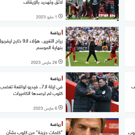
لائق وتهديد بالإيقاف
1 مايو 2023
l
رياضة
رياح التغيير.. هؤلاء الـ9 خارج ليفر
بنهاية الموسم
26 مارس 2023
l
رياضة
ف
في ليلة الـ7.. فيديو لواقعة تغضب
كلوب لم ترصدها الكاميرات
6 مارس 2023
l
رياضة
لوب
"كلمات حزينة" من كلوب بشأن