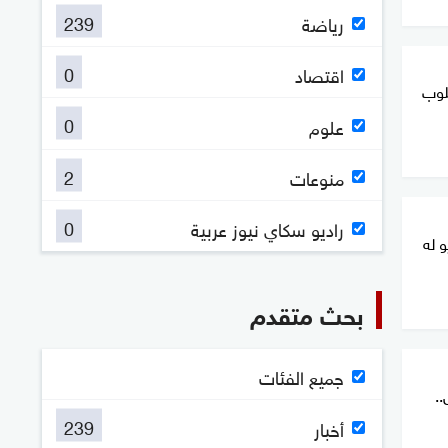
239
رياضة
0
اقتصاد
كلوب
0
علوم
2
منوعات
0
راديو سكاي نيوز عربية
و له
بحث متقدم
جميع الفئات
.
239
أخبار