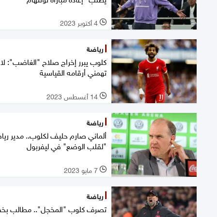
4 أكتوبر 2023
l
رياضة
كلوب يبرر إخراج صلاح "الغاضب": لا
تهمني أرقامه القياسية
14 أغسطس 2023
l
رياضة
ألماني صارم حليف لكلوب.. مدير ري
"لقلب الوضع" في ليفربول
7 مايو 2023
l
رياضة
تصرف كلوب "المخجل".. مطالب بخ