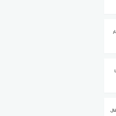
ر
قال