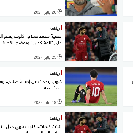
26 يناير 2024
l
رياضة
قضية محمد صلاح.. كلوب يفتح النا
على "المشككين" ويوضح القصة
25 يناير 2024
l
رياضة
كلوب يتحدث عن إصابة صلاح.. وما
حدث معه
19 يناير 2024
l
رياضة
بثلاث كلمات.. كلوب ينهي جدل انت
صلاح إلى السعودية