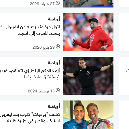
27 فبراير 2026
l
رياضة
لأول مرة منذ رحيله عن ليفربول.. 
يستعد للعودة إلى أنفيلد
29 يناير 2026
l
رياضة
ت
أزمة الحكم الإنجليزي تتفاقم.. فيدي
"يستنشق مادة بيضاء"
13 نوفمبر 2024
l
رياضة
كشف "يوميات" كلوب بعد ليفربول.
استرخاء وقصر في جزيرة خلابة