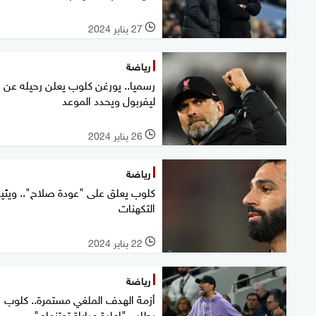
27 يناير 2024
l
رياضة
رسميا.. يورغن كلوب يعلن رحيله عن
ليفربول ويحدد الموعد
26 يناير 2024
l
رياضة
كلوب يعلق على "عودة صلاح".. ويثير
التكهنات
22 يناير 2024
l
رياضة
أزمة الهدف الملغي مستمرة.. كلوب
يطلب "إعادة مباراة توتنهام"