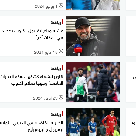
1 يوليو 2024
l
رياضة
عشية وداع ليفربول.. كلوب يحصد ن
في "مكان آخر"
18 مايو 2024
l
رياضة
ى
قارئ للشفاه كشفها.. هذه العبارات
الغاضبة وجهها صلاح لكلوب
29 أبريل 2024
l
رياضة
لوب
الضربة القاضية في الديربي.. نهاية
ليفربول والبريميرليغ